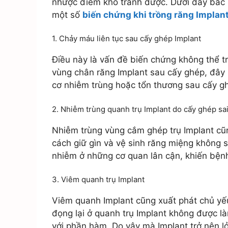
nhược điểm khó tránh được. Dưới đây bác 
một số
biến chứng khi trồng răng Implan
1. Chảy máu liên tục sau cấy ghép Implant
Điều này là vấn đề biến chứng không thể t
vùng chân răng Implant sau cấy ghép, đây l
cơ nhiễm trùng hoặc tổn thương sau cấy g
2. Nhiễm trùng quanh trụ Implant do cấy ghép sa
Nhiễm trùng vùng cắm ghép trụ Implant cũn
cách giữ gìn và vệ sinh răng miệng không 
nhiễm ở những cơ quan lân cận, khiến bện
3. Viêm quanh trụ Implant
Viêm quanh Implant cũng xuất phát chủ y
đọng lại ở quanh trụ Implant không được là
với phần hàm. Do vậy mà Implant trở nên lỏ