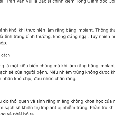
sĩ Trần Văn Vui là Bác sĩ chính kiêm Tổng Giám đốc Cô
t
ránh khỏi khi thực hiện làm răng bằng Implant. Thông 
à tình trạng bình thường, không đáng ngại. Tuy nhiên n
hép.
i cách
g là một kiểu biến chứng mà khi làm răng bằng Implant 
sạch sẽ của người bệnh. Nếu nhiễm trùng không được khắ
h nhân khó chịu, đau nhức chân răng.
ếu do thói quen vệ sinh răng miệng không khoa học củ
m sạch sẽ khiến trụ Implant bị nhiễm trùng. Phần trụ khi
ng và phải bỏ ra.