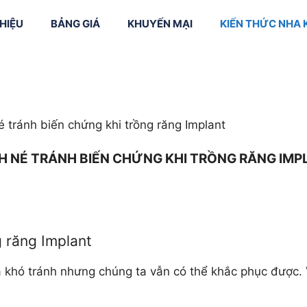
THIỆU
BẢNG GIÁ
KHUYẾN MẠI
KIẾN THỨC NHA
vôi + Đánh
Niềng răng mắc
 răng
cài kim loại
Smile Design (
kế nụ cười)
răng trẻ em
Niềng răng mắc
 tránh biến chứng khi trồng răng Implant
cài sứ
Cắt nướu
trị tủy
Niềng răng mắc
Làm dài thân 
H NÉ TRÁNH BIẾN CHỨNG KHI TRỒNG RĂNG IMP
cài mặt trong
 răng sữa
Phục hình sứ
CAD/CAM
Chỉnh nha bằ
phần mềm
Invisalign
g răng Implant
Máng hướng 
cấy ghép Imp
à khó tránh nhưng chúng ta vẫn có thể khắc phục được.