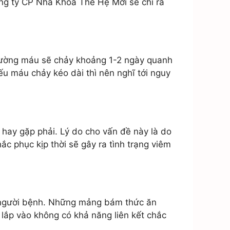
ng ty CP Nha Khoa Thế Hệ Mới sẽ chỉ ra
thường máu sẽ chảy khoảng 1-2 ngày quanh
ếu máu chảy kéo dài thì nên nghĩ tới nguy
hay gặp phải. Lý do cho vấn đề này là do
c phục kịp thời sẽ gây ra tình trạng viêm
a người bệnh. Những mảng bám thức ăn
 lắp vào không có khả năng liên kết chắc