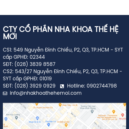
CTY CỔ PHẦN NHA KHOA THẾ HỆ
MỚI
CS1: 549 Nguyễn Đình Chiểu, P2, Q3, TP.HCM - SYT
cấp GPHĐ: 02344
SĐT: (028) 3839 8587
CS2: 543/27 Nguyễn Đình Chiểu, P2, Q3, TP.HCM -
SYT cấp GPHĐ: 01019
SĐT: (028) 3929 0929
Hotline: 0902744798
info@nhakhoathehemoi.com