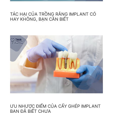
TÁC HẠI CỦA TRỒNG RĂNG IMPLANT CÓ
HAY KHÔNG, BẠN CẦN BIẾT
ƯU NHƯỢC ĐIỂM CỦA CẤY GHÉP IMPLANT
BẠN ĐÃ BIẾT CHƯA