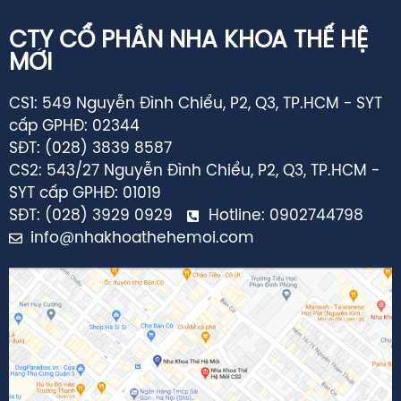
CTY CỔ PHẦN NHA KHOA THẾ HỆ
MỚI
CS1: 549 Nguyễn Đình Chiểu, P2, Q3, TP.HCM - SYT
cấp GPHĐ: 02344
SĐT: (028) 3839 8587
CS2: 543/27 Nguyễn Đình Chiểu, P2, Q3, TP.HCM -
SYT cấp GPHĐ: 01019
SĐT: (028) 3929 0929
Hotline: 0902744798
info@nhakhoathehemoi.com