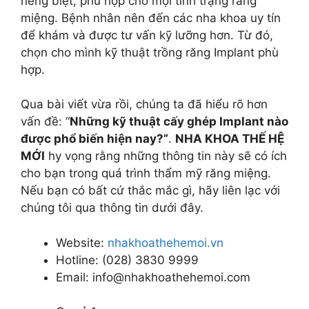
riêng biệt, phù hợp cho mọi tình trạng răng
miệng. Bệnh nhân nên đến các nha khoa uy tín
để khám và được tư vấn kỹ lưỡng hơn. Từ đó,
chọn cho mình kỹ thuật trồng răng Implant phù
hợp.
Qua bài viết vừa rồi, chúng ta đã hiểu rõ hơn
vấn đề: “
Những kỹ thuật cấy ghép Implant nào
được phổ biến hiện nay?”
.
NHA KHOA THẾ HỆ
MỚI
hy vọng rằng những thông tin này sẽ có ích
cho bạn trong quá trình thẩm mỹ răng miệng.
Nếu bạn có bất cứ thắc mắc gì, hãy liên lạc với
chúng tôi qua thông tin dưới đây.
Website:
nhakhoathehemoi.vn
Hotline: (028) 3830 9999
Email: info@nhakhoathehemoi.com