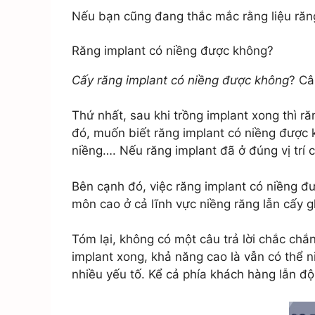
Răng giả tháo lắp
HT
Nếu bạn cũng đang thắc mắc rằng liệu răng
Răng sứ 3M Lava
Plus
Răng implant có niềng được không?
Mặt dán sứ Veneer
Cấy răng implant có niềng được không
? Câ
Thứ nhất, sau khi trồng implant xong thì 
đó, muốn biết răng implant có niềng được kh
niềng…. Nếu răng implant đã ở đúng vị trí 
Bên cạnh đó, việc răng implant có niềng đ
môn cao ở cả lĩnh vực niềng răng lẫn cấy g
Tóm lại, không có một câu trả lời chắc chắ
implant xong, khả năng cao là vẫn có thể n
nhiều yếu tố. Kể cả phía khách hàng lẫn độ