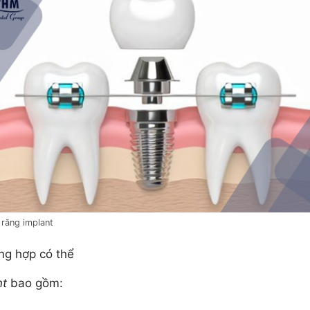
 răng implant
ng hợp có thể
nt
bao gồm: