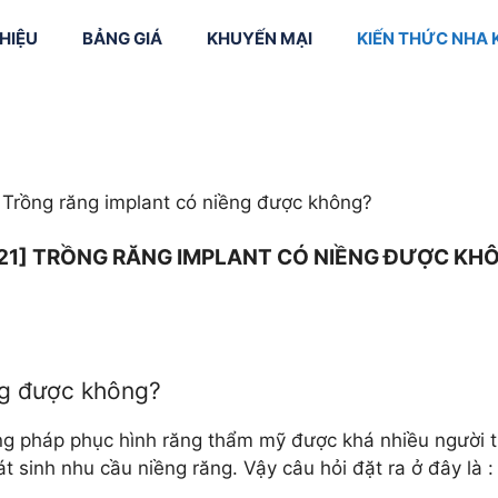
THIỆU
BẢNG GIÁ
KHUYẾN MẠI
KIẾN THỨC NHA
vôi + Đánh
Niềng răng mắc
 răng
cài kim loại
Smile Design (
kế nụ cười)
răng trẻ em
Niềng răng mắc
 Trồng răng implant có niềng được không?
cài sứ
Cắt nướu
trị tủy
Niềng răng mắc
Làm dài thân 
021] TRỒNG RĂNG IMPLANT CÓ NIỀNG ĐƯỢC KH
cài mặt trong
 răng sữa
Phục hình sứ
CAD/CAM
Chỉnh nha bằ
phần mềm
Invisalign
ềng được không?
Máng hướng 
cấy ghép Imp
g pháp phục hình răng thẩm mỹ được khá nhiều người ti
át sinh nhu cầu niềng răng. Vậy câu hỏi đặt ra ở đây là 