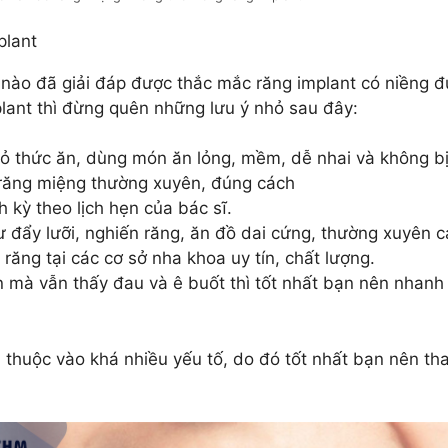
plant
 nào đã giải đáp được thắc mắc răng implant có niềng 
plant thì đừng quên những lưu ý nhỏ sau đây:
hỏ thức ăn, dùng món ăn lỏng, mềm, dễ nhai và không b
răng miệng thường xuyên, đúng cách
 kỳ theo lịch hẹn của bác sĩ.
ư đẩy lưỡi, nghiến răng, ăn đồ dai cứng, thường xuyên 
răng tại các cơ sở nha khoa uy tín, chất lượng.
ần mà vẫn thấy đau và ê buốt thì tốt nhất bạn nên nhanh
thuộc vào khá nhiều yếu tố, do đó tốt nhất bạn nên tha