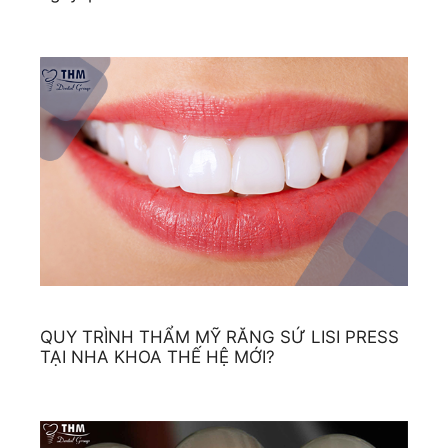
QUY TRÌNH THẨM MỸ RĂNG SỨ LISI PRESS
TẠI NHA KHOA THẾ HỆ MỚI?