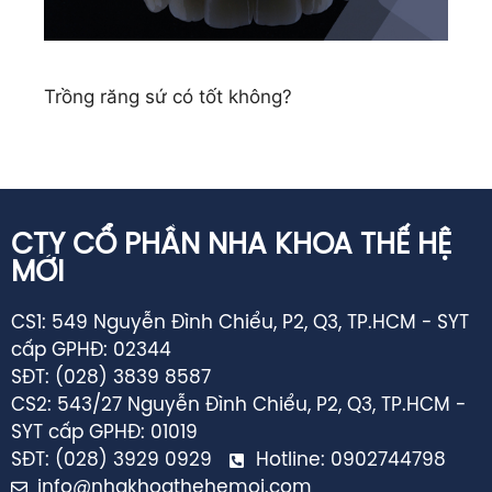
Trồng răng sứ có tốt không?
CTY CỔ PHẦN NHA KHOA THẾ HỆ
MỚI
CS1: 549 Nguyễn Đình Chiểu, P2, Q3, TP.HCM - SYT
cấp GPHĐ: 02344
SĐT: (028) 3839 8587
CS2: 543/27 Nguyễn Đình Chiểu, P2, Q3, TP.HCM -
SYT cấp GPHĐ: 01019
SĐT: (028) 3929 0929
Hotline: 0902744798
info@nhakhoathehemoi.com