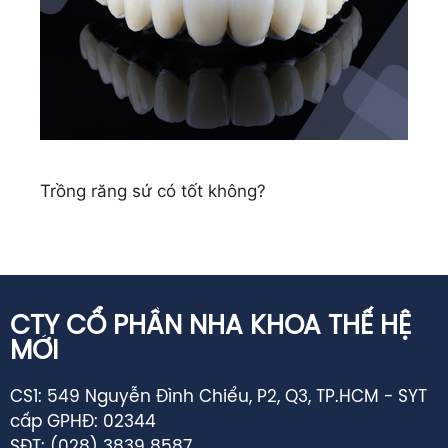
Trồng răng sứ có tốt không?
CTY CỔ PHẦN NHA KHOA THẾ HỆ
MỚI
CS1: 549 Nguyễn Đình Chiểu, P2, Q3, TP.HCM - SYT
cấp GPHĐ: 02344
SĐT: (028) 3839 8587