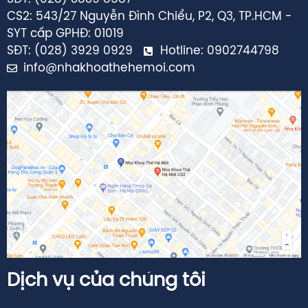
CS2: 543/27 Nguyễn Đình Chiểu, P2, Q3, TP.HCM -
SYT cấp GPHĐ: 01019
SĐT: (028) 3929 0929
Hotline: 0902744798
info@nhakhoathehemoi.com
Dịch vụ của chúng tôi