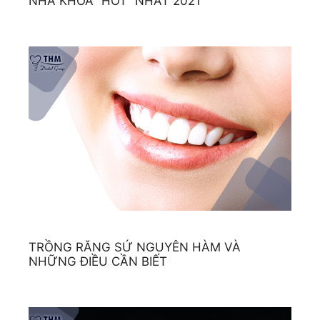
NHA KHOA “HOT” NHẤT 2021
TRỒNG RĂNG SỨ NGUYÊN HÀM VÀ
NHỮNG ĐIỀU CẦN BIẾT