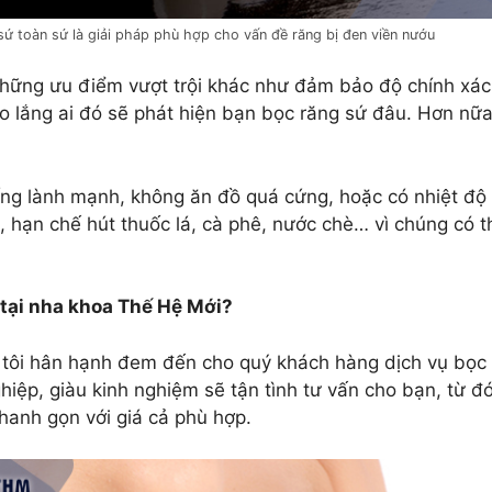
sứ toàn sứ là giải pháp phù hợp cho vấn đề răng bị đen viền nướu
 những ưu điểm vượt trội khác như đảm bảo độ chính xá
lo lắng ai đó sẽ phát hiện bạn bọc răng sứ đâu. Hơn nữ
ng lành mạnh, không ăn đồ quá cứng, hoặc có nhiệt độ 
, hạn chế hút thuốc lá, cà phê, nước chè… vì chúng có 
 tại nha khoa Thế Hệ Mới?
 tôi hân hạnh đem đến cho quý khách hàng dịch vụ bọc 
hiệp, giàu kinh nghiệm sẽ tận tình tư vấn cho bạn, từ đó
hanh gọn với giá cả phù hợp.