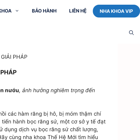
 KHOA
BẢO HÀNH
LIÊN HỆ
NHA KHOA VIP
Cấy ghép Implant
Tư vấn trực tuyến
Thiết
đơn lẻ
với Bác sĩ
Cấy ghép Implant
Dịch vụ đưa đón
GIẢI PHÁP
bắc cầu
tận nơi
răng
Cấy ghép Implant
Phòng lưu trú cho
 PHÁP
toàn hàm All on 4
khách ở xa
Cấy ghép Implant
ền nướu
, ảnh hưởng nghiêm trọng đến
toàn hàm All on 6
ng
Trồng hoặc cấy
răng Mini Implant
 hồi các hàm răng bị hô, bị móm thậm chí
dẫn
tiến hành bọc răng sứ, một cơ sở y tế đạt
lant
ử dụng dịch vụ bọc răng sứ chất lượng,
 Hãy cùng nha khoa Thế Hệ Mới tìm hiểu