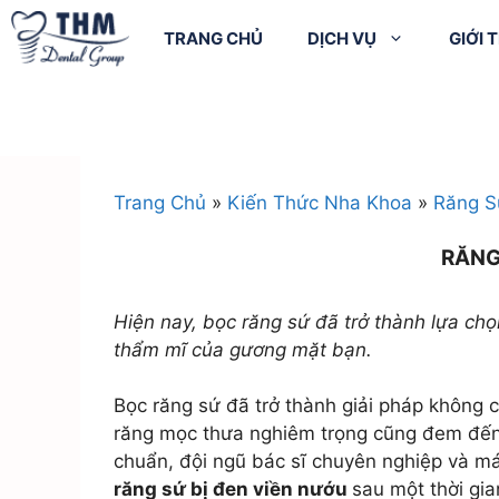
TRANG CHỦ
DỊCH VỤ
GIỚI 
Điều trị cười hở
Cạo 
Chụp X-quang
nướu
bóng
Cạo vôi + Đánh
Tẩy trắng răng
Nhổ 
Trang Chủ
»
Kiến Thức Nha Khoa
»
Răng S
bóng răng
Đính đá lên răng
Điều 
Trám răng
RĂNG
Răng sứ Ni – Cr
Trám
Điều trị tủy
Răng sứ Titan
Hiện nay, bọc răng sứ đã trở thành lựa ch
Nhổ răng người lớn
thẩm mĩ của gương mặt bạn.
Răng sứ Cr –
Nhổ răng khôn
Coban
Bọc răng sứ đã trở thành giải pháp không c
Điều trị Nha chu
Răng sứ quý kim
răng mọc thưa nghiêm trọng cũng đem đến k
Phẫu thuật Nha
Răng sứ Zirconia
chuẩn, đội ngũ bác sĩ chuyên nghiệp và má
chu
Răng sứ Zirconia
răng sứ bị đen viền nướu
sau một thời gi