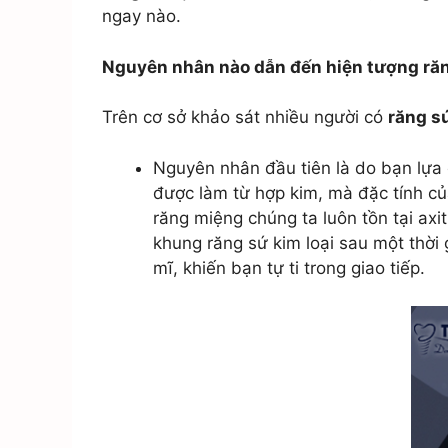
Răng giả tháo lắp
HT
ngay nào.
Răng sứ 3M Lava
Plus
Nguyên nhân nào dẫn đến hiện tượng răn
Mặt dán sứ Veneer
Trên cơ sở khảo sát nhiều người có
răng s
Nguyên nhân đầu tiên là do bạn lựa 
được làm từ hợp kim, mà đặc tính của
răng miệng chúng ta luôn tồn tại ax
khung răng sứ kim loại sau một thời
mĩ, khiến bạn tự ti trong giao tiếp.