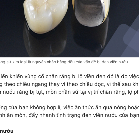
ng sứ kim loại là nguyên nhân hàng đầu của vấn đề bị đen viền nướu
ến khiến vùng cổ chân răng bị lộ viền đen đó là do việ
 theo chiều ngang thay vì theo chiều dọc, vì thế sau k
nướu răng bị tụt, mòn phần sứ tại vị trí chân răng, lộ 
ng của bạn không hợp lí, việc ăn thức ăn quá nóng hoặc
ính ăn mòn, đẩy nhanh tình trạng đen viền nướu của bạ
n nướu