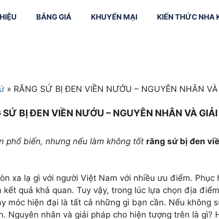
THIỆU
BẢNG GIÁ
KHUYẾN MẠI
KIẾN THỨC NHA
vôi + Đánh
Niềng răng mắc
 răng
cài kim loại
Smile Design (
kế nụ cười)
răng trẻ em
Niềng răng mắc
ứ
»
RĂNG SỨ BỊ ĐEN VIỀN NƯỚU – NGUYÊN NHÂN VÀ 
cài sứ
Cắt nướu
trị tủy
Niềng răng mắc
Làm dài thân 
 SỨ BỊ ĐEN VIỀN NƯỚU – NGUYÊN NHÂN VÀ GIẢI
cài mặt trong
 răng sữa
Phục hình sứ
CAD/CAM
ọn phổ biến, nhưng nếu làm không tốt
răng sứ bị đen vi
Chỉnh nha bằ
phần mềm
Invisalign
òn xa lạ gì với người Việt Nam với nhiều ưu điểm. Phục
Máng hướng 
ết quả khả quan. Tuy vậy, trong lúc lựa chọn địa điểm 
cấy ghép Imp
y móc hiện đại là tất cả những gì bạn cần. Nếu không s
an. Nguyên nhân và giải pháp cho hiện tượng trên là gì?