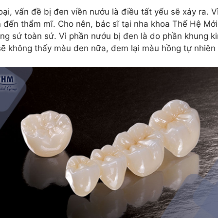
loại, vấn đề bị đen viền nướu là điều tất yếu sẽ xảy ra.
n đến thẩm mĩ. Cho nên, bác sĩ tại nha khoa Thế Hệ Mới 
ăng sứ toàn sứ. Vì phần nướu bị đen là do phần khung k
 sẽ không thấy màu đen nữa, đem lại màu hồng tự nhiên