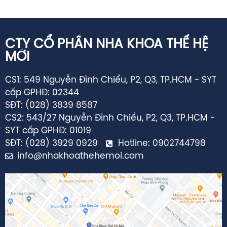
CTY CỔ PHẦN NHA KHOA THẾ HỆ
MỚI
CS1: 549 Nguyễn Đình Chiểu, P2, Q3, TP.HCM - SYT
cấp GPHĐ: 02344
SĐT: (028) 3839 8587
CS2: 543/27 Nguyễn Đình Chiểu, P2, Q3, TP.HCM -
SYT cấp GPHĐ: 01019
SĐT: (028) 3929 0929
Hotline: 0902744798
info@nhakhoathehemoi.com