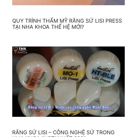
QUY TRÌNH THẨM MỸ RĂNG SỨ LISI PRESS
TẠI NHA KHOA THẾ HỆ MỚI?
RĂNG SỨ LISI – CÔNG NGHỆ SỨ TRONG