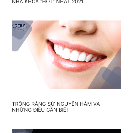
NHA KHOA “HOT” NHẤT 2021
TRỒNG RĂNG SỨ NGUYÊN HÀM VÀ
NHỮNG ĐIỀU CẦN BIẾT