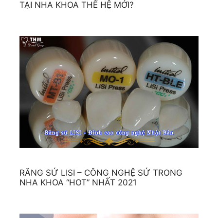
TẠI NHA KHOA THẾ HỆ MỚI?
RĂNG SỨ LISI – CÔNG NGHỆ SỨ TRONG
NHA KHOA “HOT” NHẤT 2021