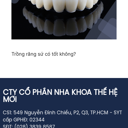
Trồng răng sứ có tốt không?
CTY CỔ PHẦN NHA KHOA THẾ HỆ
MỚI
CS1: 549 Nguyễn Đình Chiểu, P2, Q3, TP.HCM - SYT
cấp GPHĐ: 02344
SĐT: (028) 3839 8587