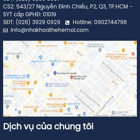
CS2: 543/27 Nguyễn Đình Chiểu, P2, Q3, TP.HCM -
SYT cấp GPHĐ: 01019
SĐT: (028) 3929 0929
Hotline: 0902744798
info@nhakhoathehemoi.com
Dịch vụ của chúng tôi