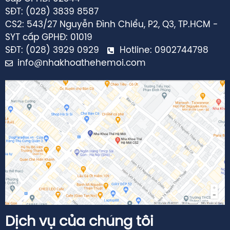
SĐT: (028) 3839 8587
CS2: 543/27 Nguyễn Đình Chiểu, P2, Q3, TP.HCM -
SYT cấp GPHĐ: 01019
SĐT: (028) 3929 0929
Hotline: 0902744798
info@nhakhoathehemoi.com
Dịch vụ của chúng tôi