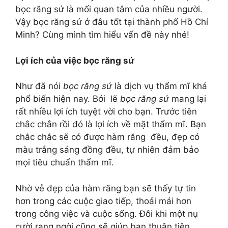
bọc răng sứ là mối quan tâm của nhiều người.
Vậy bọc răng sứ ở đâu tốt tại thành phố Hồ Chí
Minh? Cùng mình tìm hiểu vấn đề này nhé!
Lợi ích của việc bọc răng sứ
Như đã nói
bọc răng sứ
là dịch vụ thẩm mĩ khá
phổ biến hiện nay. Bởi lẽ
bọc răng sứ
mang lại
rất nhiều lợi ích tuyệt vời cho bạn. Trước tiên
chắc chắn rồi đó là lợi ích về mặt thẩm mĩ. Bạn
chắc chắc sẽ có được hàm răng đều, đẹp có
màu trắng sáng đồng đều, tự nhiên đảm bảo
mọi tiêu chuẩn thẩm mĩ.
Nhờ vẻ đẹp của hàm răng bạn sẽ thấy tự tin
hơn trong các cuộc giao tiếp, thoải mái hơn
trong công việc và cuộc sống. Đôi khi một nụ
cười rạng ngời cũng sẽ giúp bạn thuận tiện