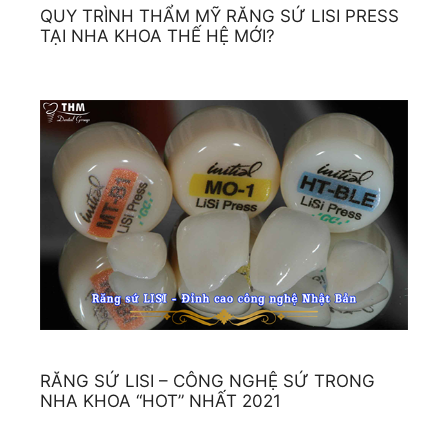
QUY TRÌNH THẨM MỸ RĂNG SỨ LISI PRESS
TẠI NHA KHOA THẾ HỆ MỚI?
RĂNG SỨ LISI – CÔNG NGHỆ SỨ TRONG
NHA KHOA “HOT” NHẤT 2021