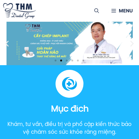
MENU
Mục đích
Khám, tư vấn, điều trị và phổ cập kiến thức bảo
vệ chăm sóc sức khỏe răng miệng.