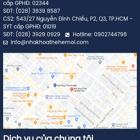
SĐT: (028) 3839 8587
CS2: 543/27 Nguyễn Đình Chiểu, P2, Q3, TP.HCM -
SYT cấp GPHĐ: 01019
SĐT: (028) 3929 0929
Hotline: 0902744798
info@nhakhoathehemoi.com
Dịch vụ của chúng tôi