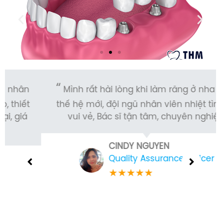
Mình rất hài lòng khi làm răng ở nha khoa
thế hệ mới, đội ngũ nhân viên nhiệt tình và
vui vẻ, Bác sĩ tận tâm, chuyên nghiệp.
CINDY NGUYEN
Quality Assurance Officer
★
★
★
★
★