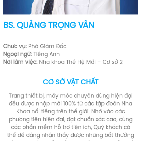
BS. NGUYỄN HUỲNH TRÂN
Bác sĩ Răng Hàm Mặt (1993 -1999)
Chức vụ:
Chủ Tịch Công Đoàn
Ngoại ngữ:
Tiếng Anh
Nơi làm việc:
Nha khoa Thế Hệ Mới – Cơ sở 2
CƠ SỞ VẬT CHẤT
Trang thiết bị, máy móc chuyên dùng hiện đại
đều được nhập mới 100% từ các tập đoàn Nha
Khoa nổi tiếng trên thế giới. Nhờ vào các
phương tiện hiện đại, đạt chuẩn xác cao, cùng
các phần mềm hỗ trợ tiện ích, Quý khách có
thể dể dàng nhận thấy được những bất thường
về răng miệng của mình, so sánh được kết quả