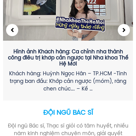
CÁC THỂ LOẠI ĐAU RĂNG KHÔN THƯỜNG GẶP &
CÁCH GIẢM ĐAU TRƯỚC KHI NHỔ
SÂU RĂNG GÂY VIÊM TỦY KHÔNG HỒI PHỤC (Ở
R8 HOẶC R7): + Đau về đêm, biến mất đột
ngột, …
ĐỘI NGŨ BÁC SĨ
Đội ngũ Bác sĩ, Thạc sĩ giỏi có tâm huyết, nhiều
năm kinh nghiệm chuyên môn, giải quyết
nhanh chóng mọi thắc mắc của khách hàng