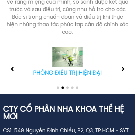
trước và sau điều trị, cũng như hỗ trợ cho các
Bác sĩ trong chuẩn đoán và điều trị khi thực
hiện những thao tác phức tạp cần độ chính xác
cao.
PHÒNG CẤY GHÉP IMPLANT
CTY CỔ PHẦN NHA KHOA THẾ HỆ
MỚI
CS1: 549 Nguyễn Đình Chiểu, P2, Q3, TP.HCM - SYT
cấp GPHĐ: 02344