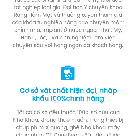
Tất cả Bác sĩ tại Nha khoa Thế Hệ Mới đều
tốt nghiệp loại giỏi Đại học Y chuyên khoa
Răng Hàm Mặt và thường xuyên tham gia
các khóa tu nghiệp nâng cao chuyên môn:
chỉnh nha, Implant ở nước ngoài như : Mỹ,
Hàn Quốc,… và kinh nghiệm làm việc
chuyên sâu với hàng ngàn ca khách hàng.
Cơ sở vật chất hiện đại, nhập
khẩu 100%chính hãng
Tất cả cơ sở đều thuộc 100% sở hữu của
Nha Khoa, không thuê mướn. Trang thiết bị
chụp phim X quang, ghế Nha khoa, máy
chụp phim CT ConeBeam 3D… đều được