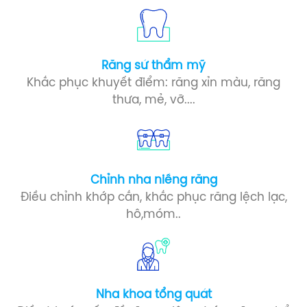
Răng sứ​ thẩm mỹ
Khắc phục khuyết điểm: răng xỉn màu, răng
thưa, mẻ, vỡ....
Chỉnh nha niềng răng
Điều chỉnh khớp cắn, khắc phục răng lệch lạc,
hô,móm..
Nha khoa tổng quát