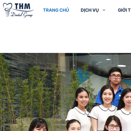
TRANG CHỦ
DỊCH VỤ
GIỚI 
Điều trị cười hở
Cạo 
Chụp X-quang
nướu
bóng
Cạo vôi + Đánh
Tẩy trắng răng
Nhổ 
bóng răng
Đính đá lên răng
Điều 
Trám răng
Răng sứ Ni – Cr
Trám
Điều trị tủy
Răng sứ Titan
Nhổ răng người lớn
Răng sứ Cr –
Nhổ răng khôn
Coban
Điều trị Nha chu
Răng sứ quý kim
Phẫu thuật Nha
Răng sứ Zirconia
chu
Răng sứ Zirconia