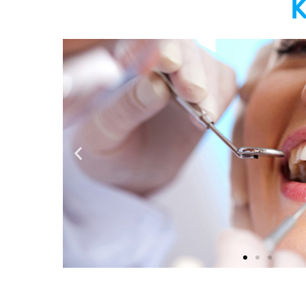
đội ngũ
Nha khoa Thế Hệ Mới có một đội ngũ n
014 đến
vụ tận tình chu đáo, thiết bị máy móc 
bác sĩ
đại, giá cả điều trị về răn
ắc chắn
sĩ Vân
TRẦN VĂN T
Mannager
★
★
★
★
★