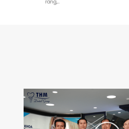
răng,..