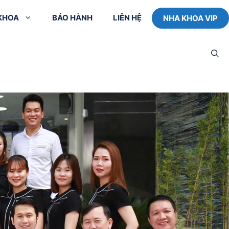
 KHOA
BẢO HÀNH
LIÊN HỆ
NHA KHOA VIP
Cấy ghép Implant
Tư vấn trực tuyến
Thiết
đơn lẻ
với Bác sĩ
Cấy ghép Implant
Dịch vụ đưa đón
bắc cầu
tận nơi
răng
Cấy ghép Implant
Phòng lưu trú cho
toàn hàm All on 4
khách ở xa
Cấy ghép Implant
toàn hàm All on 6
ng
Trồng hoặc cấy
răng Mini Implant
dẫn
lant