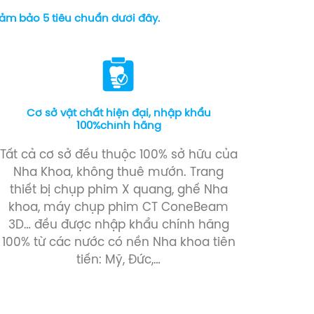
đảm bảo 5 tiêu chuẩn dưới đây.
Cơ sở vật chất hiện đại, nhập khẩu
100%chính hãng
Tất cả cơ sở đều thuộc 100% sở hữu của
Nha Khoa, không thuê mướn. Trang
thiết bị chụp phim X quang, ghế Nha
khoa, máy chụp phim CT ConeBeam
3D… đều được nhập khẩu chính hãng
100% từ các nước có nền Nha khoa tiên
tiến: Mỹ, Đức,…