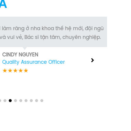
Á
 làm răng ở nha khoa thế hệ mới, đội ngũ
Mình
à vui vẻ, Bác sĩ tận tâm, chuyên nghiệp.
hài lòn
CINDY NGUYEN
Quality Assurance Officer
★
★
★
★
★