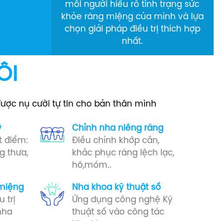
mỗi người hiểu rõ tình trạng sức
khỏe răng miệng của mình và lựa
chọn giải pháp điều trị thích hợp
nhất.
ÔI
được nụ cười tự tin cho bản thân mình
ỹ
Chỉnh nha niềng răng
t điểm:
Điều chỉnh khớp cắn,
g thưa,
khắc phục răng lệch lạc,
hô,móm..
miệng​
Nha khoa kỹ thuật số
 trị
Ứng dụng công nghệ Kỹ
nha
thuật số vào công tác