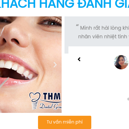
KHÁCH HÀNG ĐÁNH GI
hân viên và bác sĩ phục
Mình rất hài lòng khi
điều trị bệnh nhân hiện
nhân viên nhiệt tình v
g hợp lý.
HÁI
Tư vấn miễn phí