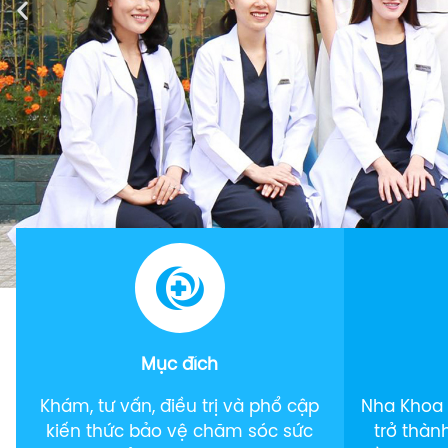
Răng giả tháo lắp
HT
Răng sứ 3M Lava
Plus
Mặt dán sứ Veneer
Mục đích
Khám, tư vấn, điều trị và phổ cập
Nha Khoa
kiến thức bảo vệ chăm sóc sức
trở thàn