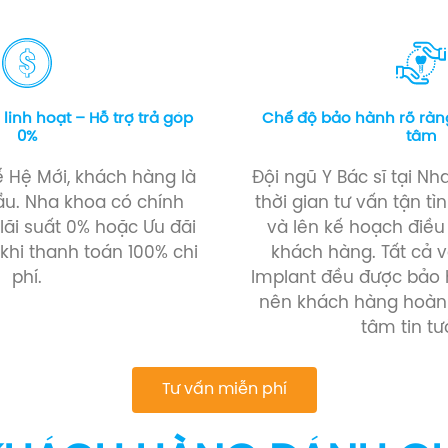
 linh hoạt – Hỗ trợ trả góp
Chế độ bảo hành rõ ràn
0%
tâm
ế Hệ Mới, khách hàng là
Đội ngũ Y Bác sĩ tại N
ầu. Nha khoa có chính
thời gian tư vấn tận t
 lãi suất 0% hoặc Ưu đãi
và lên kế hoạch điều 
khi thanh toán 100% chi
khách hàng. Tất cả vậ
phí.
Implant đều được bảo
nên khách hàng hoàn
tâm tin tư
Tư vấn miễn phí