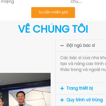
miệng
chu....
Tư vấn miễn phí
VỀ CHÚNG TÔI
Đội ngũ bác sĩ
Các bác sĩ của nha k
tạo và nâng cao trình
thảo trong và ngoài n
Trang thiết bị
Quy trình vô trùng