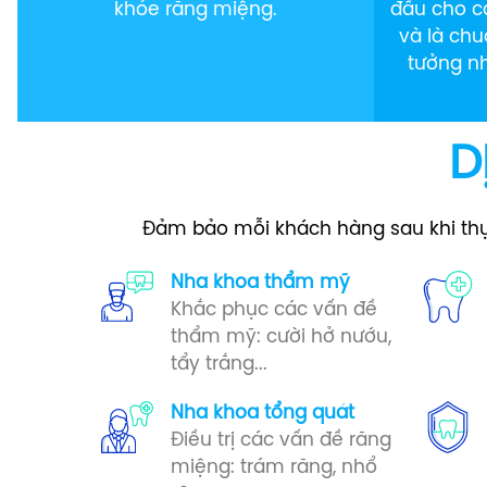
khỏe răng miệng.
đầu cho c
và là ch
tưởng n
D
Đảm bảo mỗi khách hàng sau khi thực 
Nha khoa thẩm mỹ
Khắc phục các vấn đề
thẩm mỹ: cười hở nướu,
tẩy trắng...
Nha khoa tổng quát
Điều trị các vấn đề răng
miệng: trám răng, nhổ