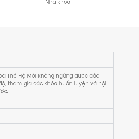
Nha khoa
hoa Thế Hệ Mới không ngừng được đào
 độ, tham gia các khóa huấn luyện và hội
ước.