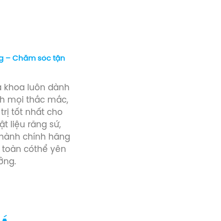
g – Chăm sóc tận
ha khoa luôn dành
ình mọi thắc mắc,
trị tốt nhất cho
t liệu răng sứ,
 hành chính hãng
 toàn cóthể yên
ởng.