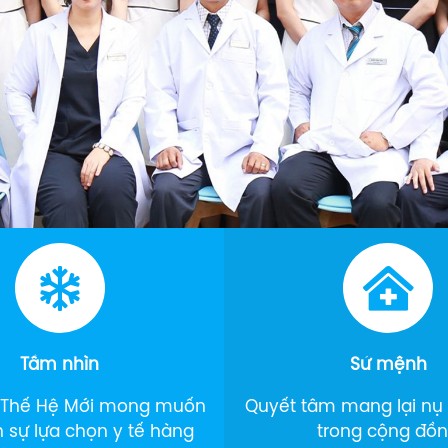
Tầm nhìn
Sứ mệnh
 Thế Hệ Mới mong muốn
Quyết tâm mang lại nụ c
h sự lựa chọn y tế hàng
trong cộng đồ