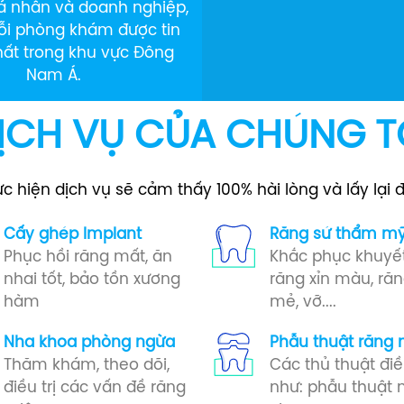
á nhân và doanh nghiệp,
uỗi phòng khám được tin
hất trong khu vực Đông
Nam Á.
ỊCH VỤ CỦA CHÚNG T
hiện dịch vụ sẽ cảm thấy 100% hài lòng và lấy lại 
Cấy ghép Implant​
Răng sứ​ thẩm m
Phục hồi răng mất, ăn
Khắc phục khuyế
nhai tốt, bảo tồn xương
răng xỉn màu, răn
hàm
mẻ, vỡ....
Nha khoa phòng ngừa​
Phẫu thuật răng 
Thăm khám, theo dõi,
Các thủ thuật điều
điều trị các vấn đề răng
như: phẫu thuật 