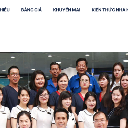
THIỆU
BẢNG GIÁ
KHUYẾN MẠI
KIẾN THỨC NHA
vôi + Đánh
Niềng răng mắc
 răng
cài kim loại
Smile Design (
kế nụ cười)
răng trẻ em
Niềng răng mắc
cài sứ
Cắt nướu
trị tủy
Niềng răng mắc
Làm dài thân 
cài mặt trong
 răng sữa
Phục hình sứ
CAD/CAM
Chỉnh nha bằ
phần mềm
Invisalign
Máng hướng 
cấy ghép Imp