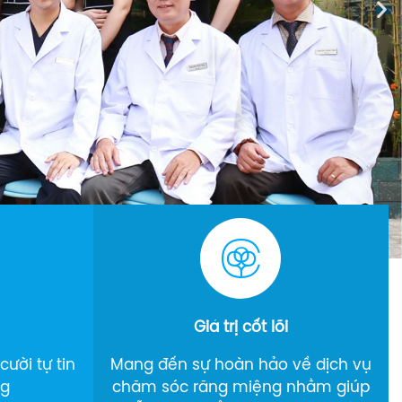
Giá trị cốt lõi
ười tự tin
Mang đến sự hoàn hảo về dịch vụ
ng
chăm sóc răng miệng nhằm giúp