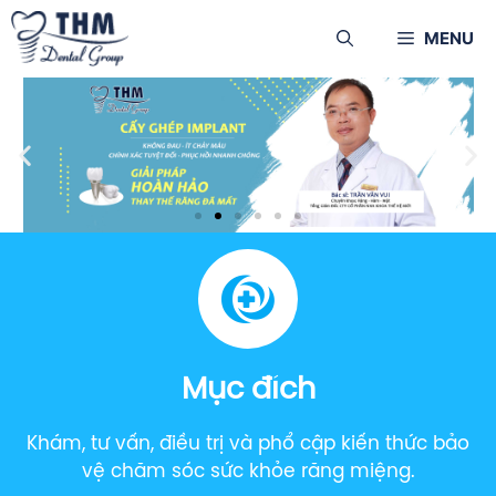
MENU
Mục đích
Khám, tư vấn, điều trị và phổ cập kiến thức bảo
vệ chăm sóc sức khỏe răng miệng.