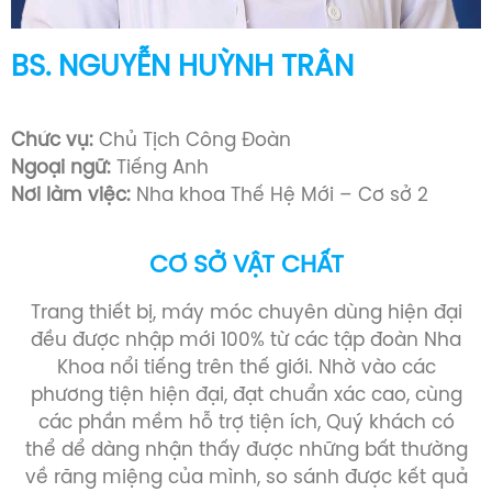
BS. NGUYỄN HUỲNH TRÂN
Bác sĩ Răng Hàm Mặt (1993 -1999)
Chức vụ:
Chủ Tịch Công Đoàn
Ngoại ngữ:
Tiếng Anh
Nơi làm việc:
Nha khoa Thế Hệ Mới – Cơ sở 2
CƠ SỞ VẬT CHẤT
Trang thiết bị, máy móc chuyên dùng hiện đại
đều được nhập mới 100% từ các tập đoàn Nha
Khoa nổi tiếng trên thế giới. Nhờ vào các
phương tiện hiện đại, đạt chuẩn xác cao, cùng
các phần mềm hỗ trợ tiện ích, Quý khách có
thể dể dàng nhận thấy được những bất thường
về răng miệng của mình, so sánh được kết quả