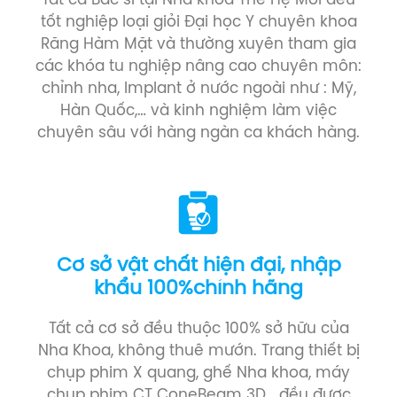
Tất cả Bác sĩ tại Nha khoa Thế Hệ Mới đều
tốt nghiệp loại giỏi Đại học Y chuyên khoa
Răng Hàm Mặt và thường xuyên tham gia
các khóa tu nghiệp nâng cao chuyên môn:
chỉnh nha, Implant ở nước ngoài như : Mỹ,
Hàn Quốc,… và kinh nghiệm làm việc
chuyên sâu với hàng ngàn ca khách hàng.
Cơ sở vật chất hiện đại, nhập
khẩu 100%chính hãng
Tất cả cơ sở đều thuộc 100% sở hữu của
Nha Khoa, không thuê mướn. Trang thiết bị
chụp phim X quang, ghế Nha khoa, máy
chụp phim CT ConeBeam 3D… đều được