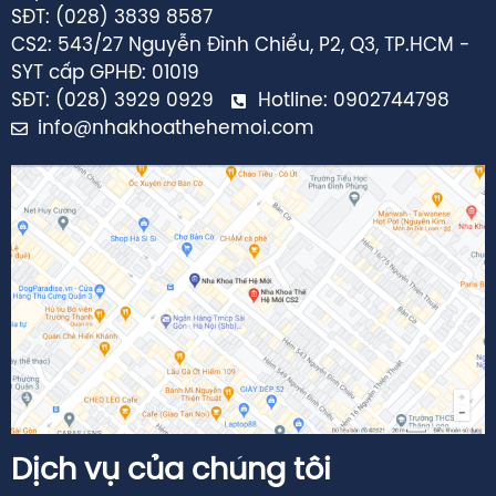
SĐT: (028) 3839 8587
CS2: 543/27 Nguyễn Đình Chiểu, P2, Q3, TP.HCM -
SYT cấp GPHĐ: 01019
SĐT: (028) 3929 0929
Hotline: 0902744798
info@nhakhoathehemoi.com
Dịch vụ của chúng tôi