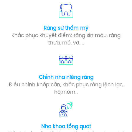
Răng sứ​ thẩm mỹ
Khắc phục khuyết điểm: răng xỉn màu, răng
thưa, mẻ, vỡ....
Chỉnh nha niềng răng
Điều chỉnh khớp cắn, khắc phục răng lệch lạc,
hô,móm..
Nha khoa tổng quát