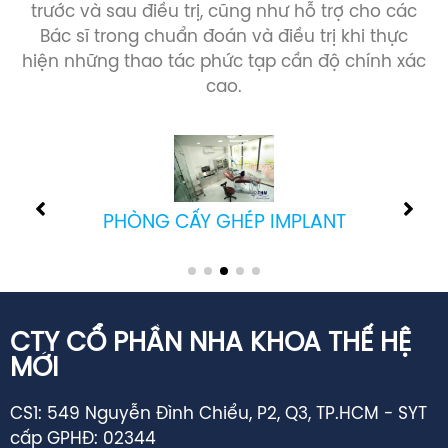
trước và sau điều trị, cũng như hỗ trợ cho các
Bác sĩ trong chuẩn đoán và điều trị khi thực
hiện những thao tác phức tạp cần độ chính xác
cao.
PHÒNG CẤY GHÉP IMPLANT
CTY CỔ PHẦN NHA KHOA THẾ HỆ
MỚI
CS1: 549 Nguyễn Đình Chiểu, P2, Q3, TP.HCM - SYT
cấp GPHĐ: 02344