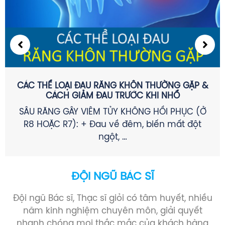
CÁC THỂ LOẠI ĐAU RĂNG KHÔN THƯỜNG GẶP &
CÁCH GIẢM ĐAU TRƯỚC KHI NHỔ
SÂU RĂNG GÂY VIÊM TỦY KHÔNG HỒI PHỤC (Ở
R8 HOẶC R7): + Đau về đêm, biến mất đột
ngột, …
ĐỘI NGŨ BÁC SĨ
Đội ngũ Bác sĩ, Thạc sĩ giỏi có tâm huyết, nhiều
năm kinh nghiệm chuyên môn, giải quyết
nhanh chóng mọi thắc mắc của khách hàng