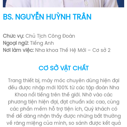
BS. NGUYỄN HUỲNH TRÂN
Bác sĩ Răng Hàm Mặt (1993 -1999)
Chức vụ:
Chủ Tịch Công Đoàn
Ngoại ngữ:
Tiếng Anh
Nơi làm việc:
Nha khoa Thế Hệ Mới – Cơ sở 2
CƠ SỞ VẬT CHẤT
Trang thiết bị, máy móc chuyên dùng hiện đại
đều được nhập mới 100% từ các tập đoàn Nha
Khoa nổi tiếng trên thế giới. Nhờ vào các
phương tiện hiện đại, đạt chuẩn xác cao, cùng
các phần mềm hỗ trợ tiện ích, Quý khách có
thể dể dàng nhận thấy được những bất thường
về răng miệng của mình, so sánh được kết quả