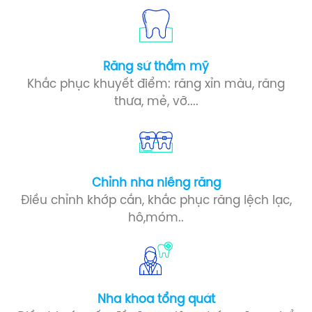
Răng sứ​ thẩm mỹ
Khắc phục khuyết điểm: răng xỉn màu, răng
thưa, mẻ, vỡ....
Chỉnh nha niềng răng
Điều chỉnh khớp cắn, khắc phục răng lệch lạc,
hô,móm..
Nha khoa tổng quát