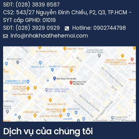
SĐT: (028) 3839 8587
CS2: 543/27 Nguyễn Đình Chiểu, P2, Q3, TP.HCM -
SYT cấp GPHĐ: 01019
SĐT: (028) 3929 0929
Hotline: 0902744798
info@nhakhoathehemoi.com
Dịch vụ của chúng tôi