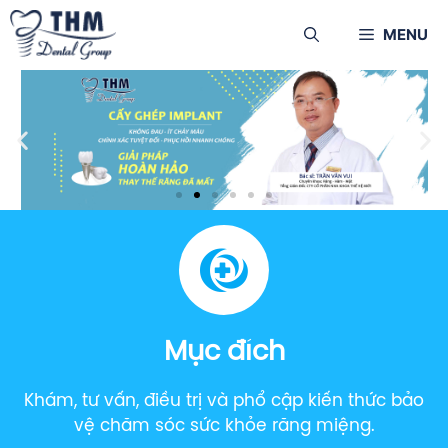
MENU
Mục đích
Khám, tư vấn, điều trị và phổ cập kiến thức bảo
vệ chăm sóc sức khỏe răng miệng.