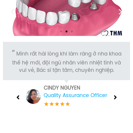
i lòng khi làm răng ở nha khoa
Mình mới làm
đội ngũ nhân viên nhiệt tình và
Mới, cảm thấy rấ
c sĩ tận tâm, chuyên nghiệp.
làm rất nhẹ
CINDY NGUYEN
Quality Assurance Officer
★
★
★
★
★