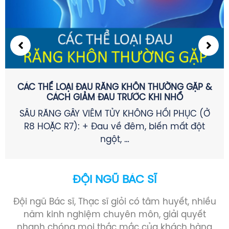
CÁC THỂ LOẠI ĐAU RĂNG KHÔN THƯỜNG GẶP &
CÁCH GIẢM ĐAU TRƯỚC KHI NHỔ
SÂU RĂNG GÂY VIÊM TỦY KHÔNG HỒI PHỤC (Ở
R8 HOẶC R7): + Đau về đêm, biến mất đột
ngột, …
ĐỘI NGŨ BÁC SĨ
Đội ngũ Bác sĩ, Thạc sĩ giỏi có tâm huyết, nhiều
năm kinh nghiệm chuyên môn, giải quyết
nhanh chóng mọi thắc mắc của khách hàng