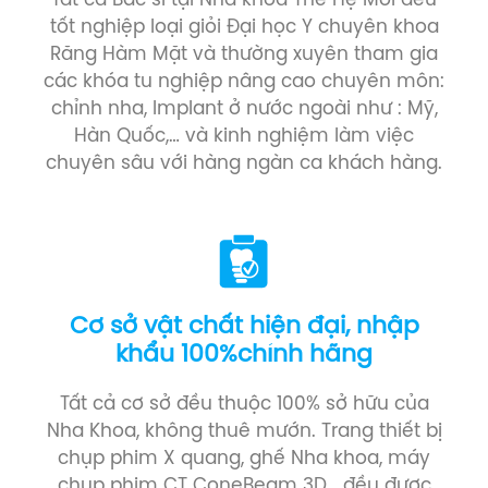
Tất cả Bác sĩ tại Nha khoa Thế Hệ Mới đều
tốt nghiệp loại giỏi Đại học Y chuyên khoa
Răng Hàm Mặt và thường xuyên tham gia
các khóa tu nghiệp nâng cao chuyên môn:
chỉnh nha, Implant ở nước ngoài như : Mỹ,
Hàn Quốc,… và kinh nghiệm làm việc
chuyên sâu với hàng ngàn ca khách hàng.
Cơ sở vật chất hiện đại, nhập
khẩu 100%chính hãng
Tất cả cơ sở đều thuộc 100% sở hữu của
Nha Khoa, không thuê mướn. Trang thiết bị
chụp phim X quang, ghế Nha khoa, máy
chụp phim CT ConeBeam 3D… đều được