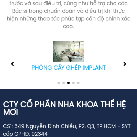
trước và sau điều trị, cũng như hỗ trợ cho các
Bác sĩ trong chuẩn đoán và điều trị khi thực
hiện những thao tác phức tạp cần độ chính xác
cao.
PHÒNG CẤY GHÉP IMPLANT
CTY CỔ PHẦN NHA KHOA THẾ HỆ
MỚI
CS1: 549 Nguyễn Đình Chiểu, P2, Q3, TP.HCM - SYT
cấp GPHĐ: 02344