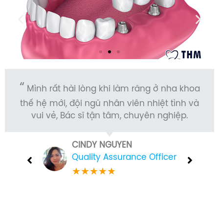
hi làm răng ở nha khoa
Mình mới làm răng sứ
hân viên nhiệt tình và
Mới, cảm thấy rất hài lòn
tâm, chuyên nghiệp.
làm rất nhẹ nhàng. 
GUYEN
ĐOÀN C
ssurance Officer
Kỹ sư x
★
★
★
★