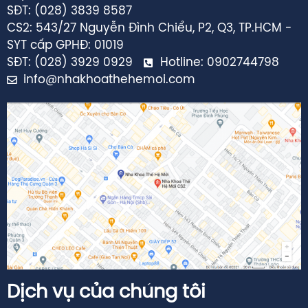
SĐT: (028) 3839 8587
CS2: 543/27 Nguyễn Đình Chiểu, P2, Q3, TP.HCM -
SYT cấp GPHĐ: 01019
SĐT: (028) 3929 0929
Hotline: 0902744798
info@nhakhoathehemoi.com
Dịch vụ của chúng tôi