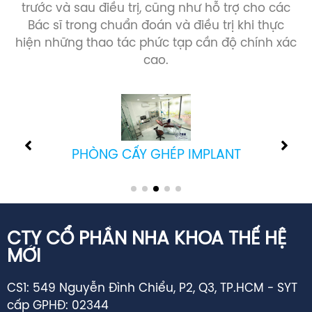
trước và sau điều trị, cũng như hỗ trợ cho các
Bác sĩ trong chuẩn đoán và điều trị khi thực
hiện những thao tác phức tạp cần độ chính xác
cao.
PHÒNG CẤY GHÉP IMPLANT
CTY CỔ PHẦN NHA KHOA THẾ HỆ
MỚI
CS1: 549 Nguyễn Đình Chiểu, P2, Q3, TP.HCM - SYT
cấp GPHĐ: 02344