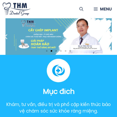
MENU
Mục đích
Khám, tư vấn, điều trị và phổ cập kiến thức bảo
vệ chăm sóc sức khỏe răng miệng.