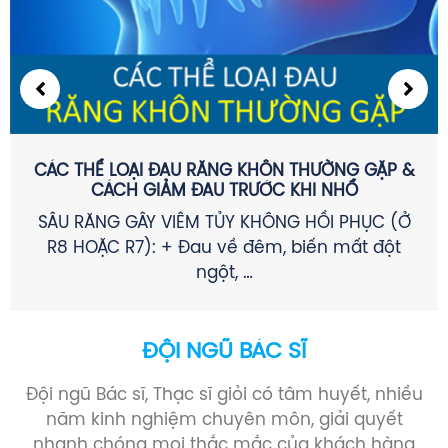
CÁC THỂ LOẠI ĐAU RĂNG KHÔN THƯỜNG GẶP &
CÁCH GIẢM ĐAU TRƯỚC KHI NHỔ
SÂU RĂNG GÂY VIÊM TỦY KHÔNG HỒI PHỤC (Ở
R8 HOẶC R7): + Đau về đêm, biến mất đột
ngột, …
ĐỘI NGŨ BÁC SĨ
Đội ngũ Bác sĩ, Thạc sĩ giỏi có tâm huyết, nhiều
năm kinh nghiệm chuyên môn, giải quyết
nhanh chóng mọi thắc mắc của khách hàng