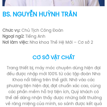
BS. NGUYỄN HUỲNH TRÂN
Bác sĩ Răng Hàm Mặt (1993 -1999)
Chức vụ:
Chủ Tịch Công Đoàn
Ngoại ngữ:
Tiếng Anh
Nơi làm việc:
Nha khoa Thế Hệ Mới – Cơ sở 2
CƠ SỞ VẬT CHẤT
Trang thiết bị, máy móc chuyên dùng hiện đại
đều được nhập mới 100% từ các tập đoàn Nha
Khoa nổi tiếng trên thế giới. Nhờ vào các
phương tiện hiện đại, đạt chuẩn xác cao, cùng
các phần mềm hỗ trợ tiện ích, Quý khách có
thể dể dàng nhận thấy được những bất thường
về răng miệng của mình, so sánh được kết quả