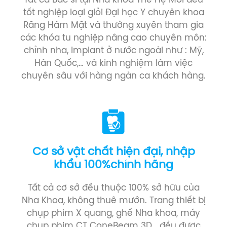
Tất cả Bác sĩ tại Nha khoa Thế Hệ Mới đều
tốt nghiệp loại giỏi Đại học Y chuyên khoa
Răng Hàm Mặt và thường xuyên tham gia
các khóa tu nghiệp nâng cao chuyên môn:
chỉnh nha, Implant ở nước ngoài như : Mỹ,
Hàn Quốc,… và kinh nghiệm làm việc
chuyên sâu với hàng ngàn ca khách hàng.
Cơ sở vật chất hiện đại, nhập
khẩu 100%chính hãng
Tất cả cơ sở đều thuộc 100% sở hữu của
Nha Khoa, không thuê mướn. Trang thiết bị
chụp phim X quang, ghế Nha khoa, máy
chụp phim CT ConeBeam 3D… đều được