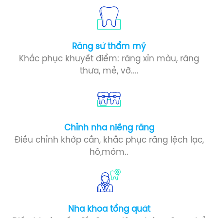
Răng sứ​ thẩm mỹ
Khắc phục khuyết điểm: răng xỉn màu, răng
thưa, mẻ, vỡ....
Chỉnh nha niềng răng
Điều chỉnh khớp cắn, khắc phục răng lệch lạc,
hô,móm..
Nha khoa tổng quát