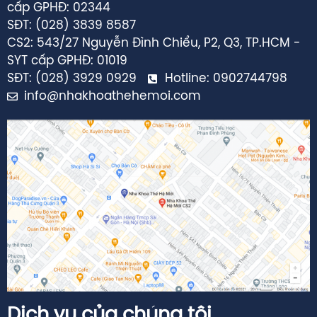
SĐT: (028) 3839 8587
CS2: 543/27 Nguyễn Đình Chiểu, P2, Q3, TP.HCM -
SYT cấp GPHĐ: 01019
SĐT: (028) 3929 0929
Hotline: 0902744798
info@nhakhoathehemoi.com
Dịch vụ của chúng tôi