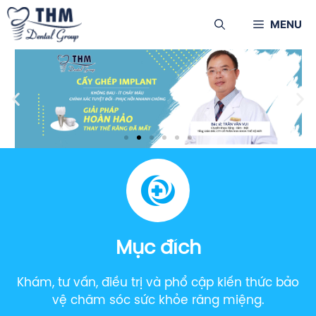
MENU
Mục đích
Khám, tư vấn, điều trị và phổ cập kiến thức bảo
vệ chăm sóc sức khỏe răng miệng.