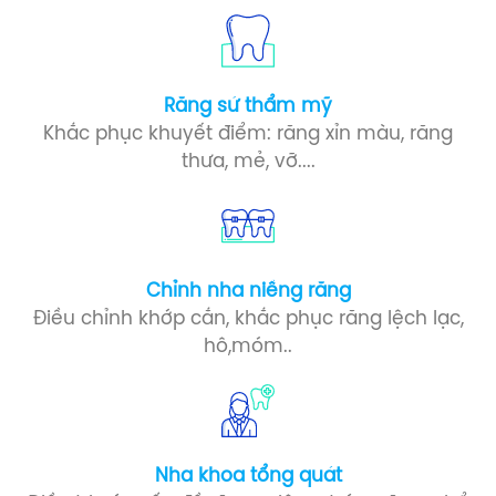
Răng sứ​ thẩm mỹ
Khắc phục khuyết điểm: răng xỉn màu, răng
thưa, mẻ, vỡ....
Chỉnh nha niềng răng
Điều chỉnh khớp cắn, khắc phục răng lệch lạc,
hô,móm..
Nha khoa tổng quát