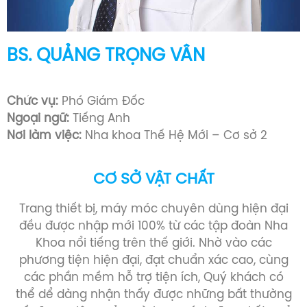
BS. NGUYỄN HUỲNH TRÂN
Bác sĩ Răng Hàm Mặt (1993 -1999)
Chức vụ:
Chủ Tịch Công Đoàn
Ngoại ngữ:
Tiếng Anh
Nơi làm việc:
Nha khoa Thế Hệ Mới – Cơ sở 2
CƠ SỞ VẬT CHẤT
Trang thiết bị, máy móc chuyên dùng hiện đại
đều được nhập mới 100% từ các tập đoàn Nha
Khoa nổi tiếng trên thế giới. Nhờ vào các
phương tiện hiện đại, đạt chuẩn xác cao, cùng
các phần mềm hỗ trợ tiện ích, Quý khách có
thể dể dàng nhận thấy được những bất thường
về răng miệng của mình, so sánh được kết quả