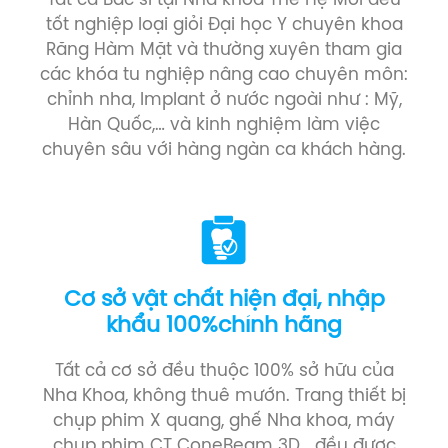
Tất cả Bác sĩ tại Nha khoa Thế Hệ Mới đều
tốt nghiệp loại giỏi Đại học Y chuyên khoa
Răng Hàm Mặt và thường xuyên tham gia
các khóa tu nghiệp nâng cao chuyên môn:
chỉnh nha, Implant ở nước ngoài như : Mỹ,
Hàn Quốc,… và kinh nghiệm làm việc
chuyên sâu với hàng ngàn ca khách hàng.
Cơ sở vật chất hiện đại, nhập
khẩu 100%chính hãng
Tất cả cơ sở đều thuộc 100% sở hữu của
Nha Khoa, không thuê mướn. Trang thiết bị
chụp phim X quang, ghế Nha khoa, máy
chụp phim CT ConeBeam 3D… đều được