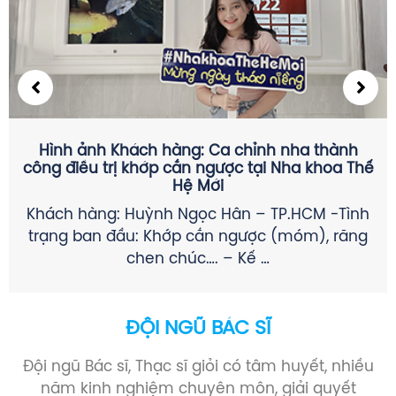
CÁC THỂ LOẠI ĐAU RĂNG KHÔN THƯỜNG GẶP &
CÁCH GIẢM ĐAU TRƯỚC KHI NHỔ
SÂU RĂNG GÂY VIÊM TỦY KHÔNG HỒI PHỤC (Ở
R8 HOẶC R7): + Đau về đêm, biến mất đột
ngột, …
ĐỘI NGŨ BÁC SĨ
Đội ngũ Bác sĩ, Thạc sĩ giỏi có tâm huyết, nhiều
năm kinh nghiệm chuyên môn, giải quyết
nhanh chóng mọi thắc mắc của khách hàng