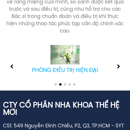
trước và sau điều trị, cũng như hỗ trợ cho các
Bác sĩ trong chuẩn đoán và điều trị khi thực
hiện những thao tác phức tạp cần độ chính xác
cao.
PHÒNG CẤY GHÉP IMPLANT
CTY CỔ PHẦN NHA KHOA THẾ HỆ
MỚI
CS1: 549 Nguyễn Đình Chiểu, P2, Q3, TP.HCM - SYT
cấp GPHĐ: 02344