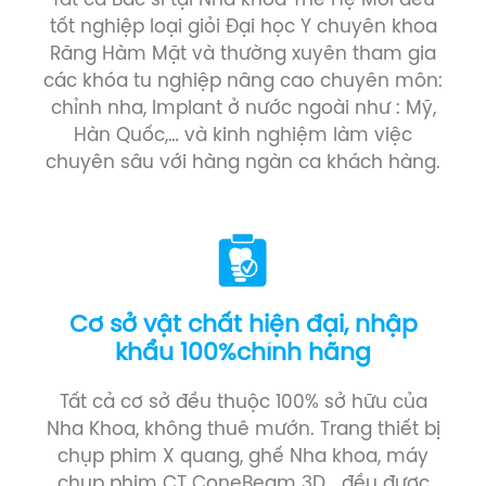
Tất cả Bác sĩ tại Nha khoa Thế Hệ Mới đều
tốt nghiệp loại giỏi Đại học Y chuyên khoa
Răng Hàm Mặt và thường xuyên tham gia
các khóa tu nghiệp nâng cao chuyên môn:
chỉnh nha, Implant ở nước ngoài như : Mỹ,
Hàn Quốc,… và kinh nghiệm làm việc
chuyên sâu với hàng ngàn ca khách hàng.
Cơ sở vật chất hiện đại, nhập
khẩu 100%chính hãng
Tất cả cơ sở đều thuộc 100% sở hữu của
Nha Khoa, không thuê mướn. Trang thiết bị
chụp phim X quang, ghế Nha khoa, máy
chụp phim CT ConeBeam 3D… đều được