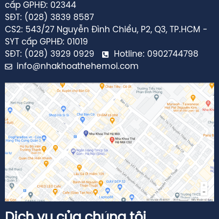
SĐT: (028) 3839 8587
CS2: 543/27 Nguyễn Đình Chiểu, P2, Q3, TP.HCM -
SYT cấp GPHĐ: 01019
SĐT: (028) 3929 0929
Hotline: 0902744798
info@nhakhoathehemoi.com
Dịch vụ của chúng tôi