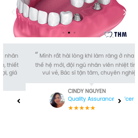
Mình rất hài lòng khi làm răng ở nha khoa
thế hệ mới, đội ngũ nhân viên nhiệt tình và
vui vẻ, Bác sĩ tận tâm, chuyên nghiệp.
CINDY NGUYEN
Quality Assurance Officer
★
★
★
★
★