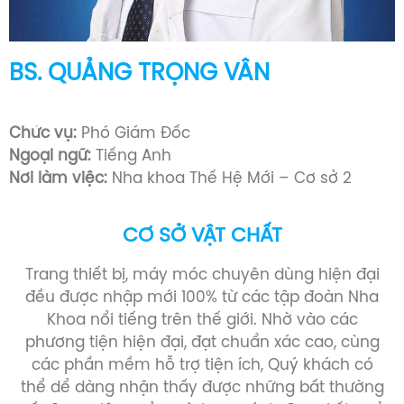
BS. NGUYỄN HUỲNH TRÂN
Bác sĩ Răng Hàm Mặt (1993 -1999)
Chức vụ:
Chủ Tịch Công Đoàn
Ngoại ngữ:
Tiếng Anh
Nơi làm việc:
Nha khoa Thế Hệ Mới – Cơ sở 2
CƠ SỞ VẬT CHẤT
Trang thiết bị, máy móc chuyên dùng hiện đại
đều được nhập mới 100% từ các tập đoàn Nha
Khoa nổi tiếng trên thế giới. Nhờ vào các
phương tiện hiện đại, đạt chuẩn xác cao, cùng
các phần mềm hỗ trợ tiện ích, Quý khách có
thể dể dàng nhận thấy được những bất thường
về răng miệng của mình, so sánh được kết quả