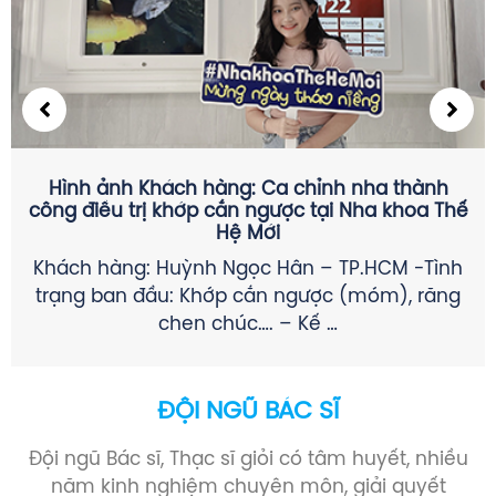
CÁC THỂ LOẠI ĐAU RĂNG KHÔN THƯỜNG GẶP &
CÁCH GIẢM ĐAU TRƯỚC KHI NHỔ
SÂU RĂNG GÂY VIÊM TỦY KHÔNG HỒI PHỤC (Ở
R8 HOẶC R7): + Đau về đêm, biến mất đột
ngột, …
ĐỘI NGŨ BÁC SĨ
Đội ngũ Bác sĩ, Thạc sĩ giỏi có tâm huyết, nhiều
năm kinh nghiệm chuyên môn, giải quyết
nhanh chóng mọi thắc mắc của khách hàng