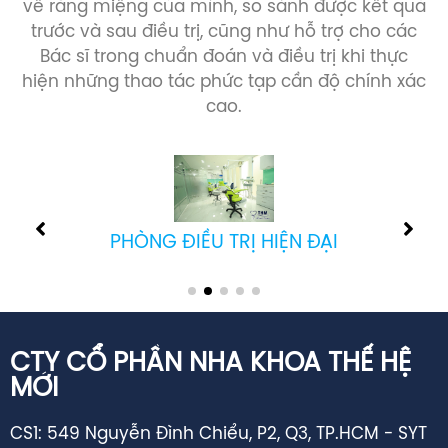
trước và sau điều trị, cũng như hỗ trợ cho các
Bác sĩ trong chuẩn đoán và điều trị khi thực
hiện những thao tác phức tạp cần độ chính xác
cao.
PHÒNG CẤY GHÉP IMPLANT
CTY CỔ PHẦN NHA KHOA THẾ HỆ
MỚI
CS1: 549 Nguyễn Đình Chiểu, P2, Q3, TP.HCM - SYT
cấp GPHĐ: 02344