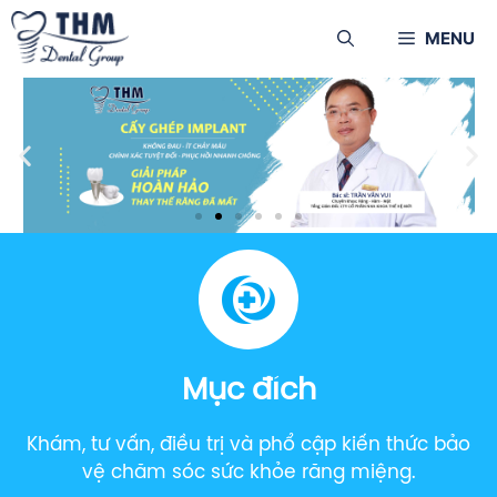
MENU
Mục đích
Khám, tư vấn, điều trị và phổ cập kiến thức bảo
vệ chăm sóc sức khỏe răng miệng.