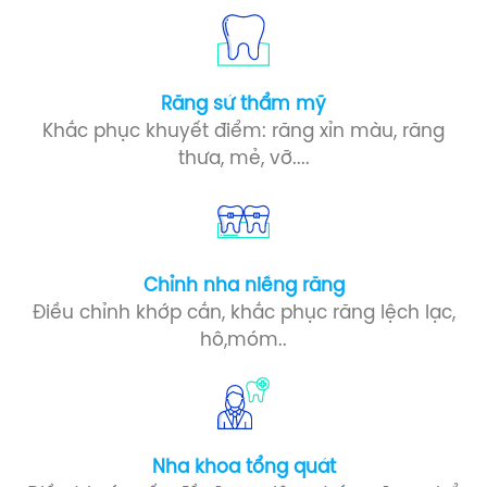
Răng sứ​ thẩm mỹ
Khắc phục khuyết điểm: răng xỉn màu, răng
thưa, mẻ, vỡ....
Chỉnh nha niềng răng
Điều chỉnh khớp cắn, khắc phục răng lệch lạc,
hô,móm..
Nha khoa tổng quát