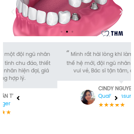
Mình rất hài lòng khi làm răng ở nha khoa
thế hệ mới, đội ngũ nhân viên nhiệt tình và
vui vẻ, Bác sĩ tận tâm, chuyên nghiệp.
CINDY NGUYEN
Quality Assurance Officer
★
★
★
★
★