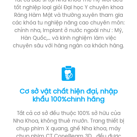
Tất cả Bác sĩ tại Nha khoa Thế Hệ Mới đều
tốt nghiệp loại giỏi Đại học Y chuyên khoa
Răng Hàm Mặt và thường xuyên tham gia
các khóa tu nghiệp nâng cao chuyên môn:
chỉnh nha, Implant ở nước ngoài như : Mỹ,
Hàn Quốc,… và kinh nghiệm làm việc
chuyên sâu với hàng ngàn ca khách hàng.
Cơ sở vật chất hiện đại, nhập
khẩu 100%chính hãng
Tất cả cơ sở đều thuộc 100% sở hữu của
Nha Khoa, không thuê mướn. Trang thiết bị
chụp phim X quang, ghế Nha khoa, máy
chụp phim CT ConeBeam 3D… đều được