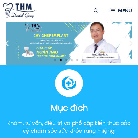
MENU
Mục đích
Khám, tư vấn, điều trị và phổ cập kiến thức bảo
vệ chăm sóc sức khỏe răng miệng.