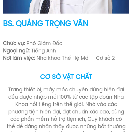
BS. NGUYỄN HUỲNH TRÂN
Bác sĩ Răng Hàm Mặt (1993 -1999)
Chức vụ:
Chủ Tịch Công Đoàn
Ngoại ngữ:
Tiếng Anh
Nơi làm việc:
Nha khoa Thế Hệ Mới – Cơ sở 2
CƠ SỞ VẬT CHẤT
Trang thiết bị, máy móc chuyên dùng hiện đại
đều được nhập mới 100% từ các tập đoàn Nha
Khoa nổi tiếng trên thế giới. Nhờ vào các
phương tiện hiện đại, đạt chuẩn xác cao, cùng
các phần mềm hỗ trợ tiện ích, Quý khách có
thể dể dàng nhận thấy được những bất thường
về răng miệng của mình, so sánh được kết quả