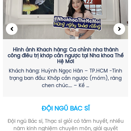
CÁC THỂ LOẠI ĐAU RĂNG KHÔN THƯỜNG GẶP &
CÁCH GIẢM ĐAU TRƯỚC KHI NHỔ
SÂU RĂNG GÂY VIÊM TỦY KHÔNG HỒI PHỤC (Ở
R8 HOẶC R7): + Đau về đêm, biến mất đột
ngột, …
ĐỘI NGŨ BÁC SĨ
Đội ngũ Bác sĩ, Thạc sĩ giỏi có tâm huyết, nhiều
năm kinh nghiệm chuyên môn, giải quyết
nhanh chóng mọi thắc mắc của khách hàng