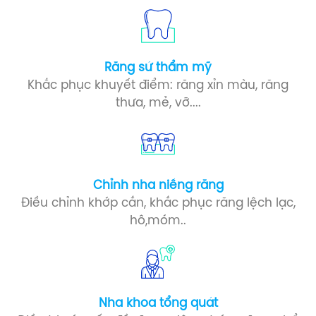
Răng sứ​ thẩm mỹ
Khắc phục khuyết điểm: răng xỉn màu, răng
thưa, mẻ, vỡ....
Chỉnh nha niềng răng
Điều chỉnh khớp cắn, khắc phục răng lệch lạc,
hô,móm..
Nha khoa tổng quát