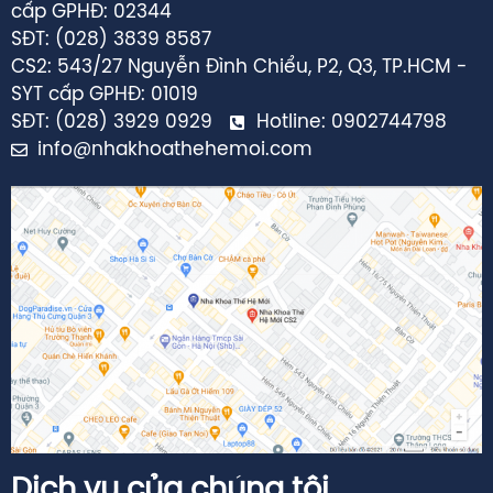
SĐT: (028) 3839 8587
CS2: 543/27 Nguyễn Đình Chiểu, P2, Q3, TP.HCM -
SYT cấp GPHĐ: 01019
SĐT: (028) 3929 0929
Hotline: 0902744798
info@nhakhoathehemoi.com
Dịch vụ của chúng tôi