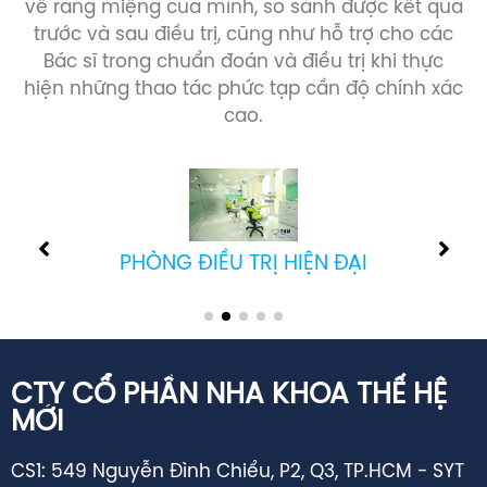
trước và sau điều trị, cũng như hỗ trợ cho các
Bác sĩ trong chuẩn đoán và điều trị khi thực
hiện những thao tác phức tạp cần độ chính xác
cao.
PHÒNG ĐIỀU TRỊ HIỆN ĐẠI
CTY CỔ PHẦN NHA KHOA THẾ HỆ
MỚI
CS1: 549 Nguyễn Đình Chiểu, P2, Q3, TP.HCM - SYT
cấp GPHĐ: 02344