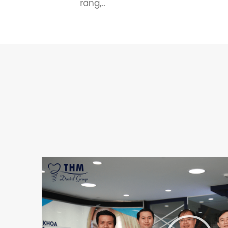
răng,..