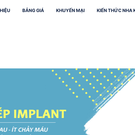
THIỆU
BẢNG GIÁ
KHUYẾN MẠI
KIẾN THỨC NHA
vôi + Đánh
Niềng răng mắc
 răng
cài kim loại
Smile Design (
kế nụ cười)
răng trẻ em
Niềng răng mắc
cài sứ
Cắt nướu
trị tủy
Niềng răng mắc
Làm dài thân 
cài mặt trong
 răng sữa
Phục hình sứ
CAD/CAM
Chỉnh nha bằ
phần mềm
Invisalign
Máng hướng 
cấy ghép Imp