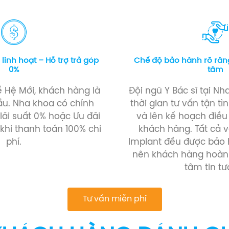
 linh hoạt – Hỗ trợ trả góp
Chế độ bảo hành rõ ràn
0%
tâm
ế Hệ Mới, khách hàng là
Đội ngũ Y Bác sĩ tại N
ầu. Nha khoa có chính
thời gian tư vấn tận t
 lãi suất 0% hoặc Ưu đãi
và lên kế hoạch điều 
khi thanh toán 100% chi
khách hàng. Tất cả vậ
phí.
Implant đều được bảo
nên khách hàng hoàn
tâm tin tư
Tư vấn miễn phí