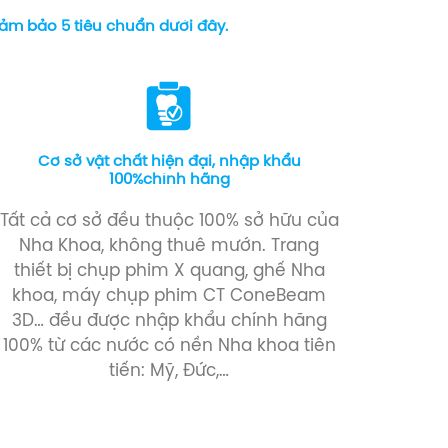
đảm bảo 5 tiêu chuẩn dưới đây.
Cơ sở vật chất hiện đại, nhập khẩu
100%chính hãng
Tất cả cơ sở đều thuộc 100% sở hữu của
Nha Khoa, không thuê mướn. Trang
thiết bị chụp phim X quang, ghế Nha
khoa, máy chụp phim CT ConeBeam
3D… đều được nhập khẩu chính hãng
100% từ các nước có nền Nha khoa tiên
tiến: Mỹ, Đức,…