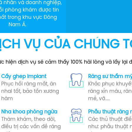
á nhân và doanh nghiệp,
uỗi phòng khám được tin
hất trong khu vực Đông
Nam Á.
ỊCH VỤ CỦA CHÚNG T
hiện dịch vụ sẽ cảm thấy 100% hài lòng và lấy lại 
Cấy ghép Implant​
Răng sứ​ thẩm m
Phục hồi răng mất, ăn
Khắc phục khuyế
nhai tốt, bảo tồn xương
răng xỉn màu, răn
hàm
mẻ, vỡ....
Nha khoa phòng ngừa​
Phẫu thuật răng 
Thăm khám, theo dõi,
Các thủ thuật điều
điều trị các vấn đề răng
như: phẫu thuật 