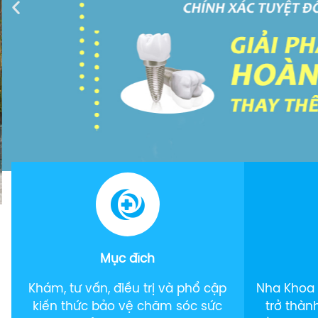
Răng giả tháo lắp
HT
Răng sứ 3M Lava
Plus
Mặt dán sứ Veneer
Mục đích
Khám, tư vấn, điều trị và phổ cập
Nha Khoa
kiến thức bảo vệ chăm sóc sức
trở thàn