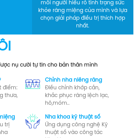
mỗi người hiểu rõ tình trạng sức
khỏe răng miệng của mình và lựa
chọn giải pháp điều trị thích hợp
nhất.
ÔI
được nụ cười tự tin cho bản thân mình
ỹ
Chỉnh nha niềng răng
t điểm:
Điều chỉnh khớp cắn,
g thưa,
khắc phục răng lệch lạc,
hô,móm..
miệng​
Nha khoa kỹ thuật số
 trị
Ứng dụng công nghệ Kỹ
nha
thuật số vào công tác