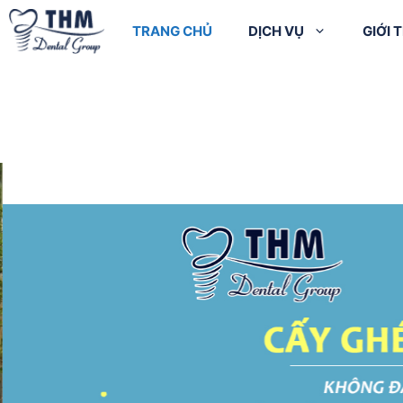
TRANG CHỦ
DỊCH VỤ
GIỚI 
Điều trị cười hở
Cạo 
Chụp X-quang
nướu
bóng
Cạo vôi + Đánh
Tẩy trắng răng
Nhổ 
bóng răng
Đính đá lên răng
Điều 
Trám răng
Răng sứ Ni – Cr
Trám
Điều trị tủy
Răng sứ Titan
Nhổ răng người lớn
Răng sứ Cr –
Nhổ răng khôn
Coban
Điều trị Nha chu
Răng sứ quý kim
Phẫu thuật Nha
Răng sứ Zirconia
chu
Răng sứ Zirconia