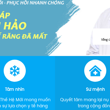
Tầm nhìn
Sứ mệnh
 Thế Hệ Mới mong muốn
Quyết tâm mang lại nụ c
h sự lựa chọn y tế hàng
trong cộng đồ