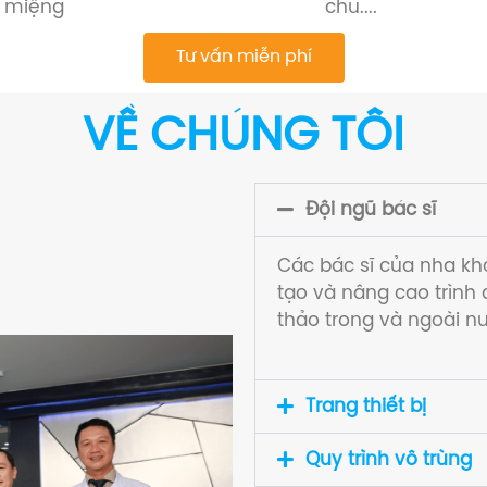
miệng
chu....
Tư vấn miễn phí
VỀ CHÚNG TÔI
Đội ngũ bác sĩ
Các bác sĩ của nha k
tạo và nâng cao trình
thảo trong và ngoài n
Trang thiết bị
Quy trình vô trùng