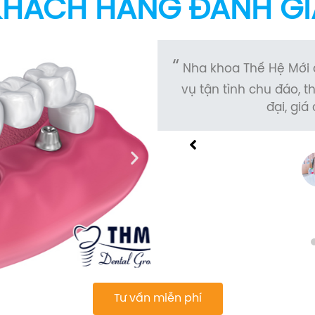
KHÁCH HÀNG ĐÁNH GI
hân viên và bác sĩ phục
Mình rất hài lòng khi
điều trị bệnh nhân hiện
nhân viên nhiệt tình v
g hợp lý.
HÁI
Tư vấn miễn phí