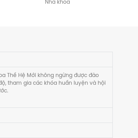
Nha khoa
hoa Thế Hệ Mới không ngừng được đào
 độ, tham gia các khóa huấn luyện và hội
ước.