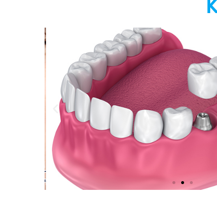
đội ngũ
Nha khoa Thế Hệ Mới có một đội ngũ n
014 đến
vụ tận tình chu đáo, thiết bị máy móc 
bác sĩ
đại, giá cả điều trị về răn
ắc chắn
sĩ Vân
TRẦN VĂN T
Mannager
★
★
★
★
★