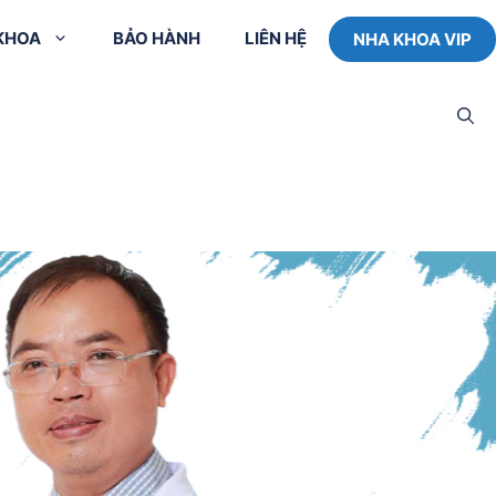
 KHOA
BẢO HÀNH
LIÊN HỆ
NHA KHOA VIP
Cấy ghép Implant
Tư vấn trực tuyến
Thiết
đơn lẻ
với Bác sĩ
Cấy ghép Implant
Dịch vụ đưa đón
bắc cầu
tận nơi
răng
Cấy ghép Implant
Phòng lưu trú cho
toàn hàm All on 4
khách ở xa
Cấy ghép Implant
toàn hàm All on 6
ng
Trồng hoặc cấy
răng Mini Implant
dẫn
lant