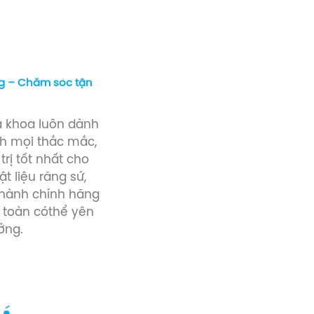
g – Chăm sóc tận
ha khoa luôn dành
ình mọi thắc mắc,
trị tốt nhất cho
t liệu răng sứ,
 hành chính hãng
 toàn cóthể yên
ởng.