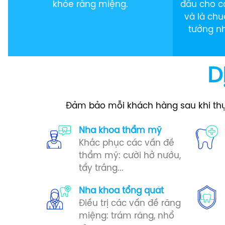
khỏe răng miệng.
đầu cho c
và là ch
tưởng n
D
Đảm bảo mỗi khách hàng sau khi thực 
Nha khoa thẩm mỹ
Khắc phục các vấn đề
thẩm mỹ: cười hở nướu,
tẩy trắng...
Nha khoa tổng quát
Điều trị các vấn đề răng
miệng: trám răng, nhổ