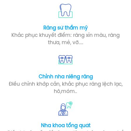
Răng sứ​ thẩm mỹ
Khắc phục khuyết điểm: răng xỉn màu, răng
thưa, mẻ, vỡ....
Chỉnh nha niềng răng
Điều chỉnh khớp cắn, khắc phục răng lệch lạc,
hô,móm..
Nha khoa tổng quát