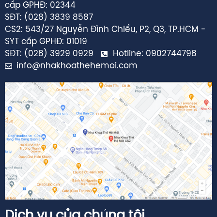
SĐT: (028) 3839 8587
CS2: 543/27 Nguyễn Đình Chiểu, P2, Q3, TP.HCM -
SYT cấp GPHĐ: 01019
SĐT: (028) 3929 0929
Hotline: 0902744798
info@nhakhoathehemoi.com
Dịch vụ của chúng tôi