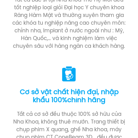
Tất cả Bác sĩ tại Nha khoa Thế Hệ Mới đều
tốt nghiệp loại giỏi Đại học Y chuyên khoa
Răng Hàm Mặt và thường xuyên tham gia
các khóa tu nghiệp nâng cao chuyên môn:
chỉnh nha, Implant ở nước ngoài như : Mỹ,
Hàn Quốc,… và kinh nghiệm làm việc
chuyên sâu với hàng ngàn ca khách hàng.
Cơ sở vật chất hiện đại, nhập
khẩu 100%chính hãng
Tất cả cơ sở đều thuộc 100% sở hữu của
Nha Khoa, không thuê mướn. Trang thiết bị
chụp phim X quang, ghế Nha khoa, máy
chụp phim CT ConeBeam 3D… đều được