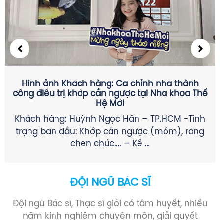
CÁC THỂ LOẠI ĐAU RĂNG KHÔN THƯỜNG GẶP &
CÁCH GIẢM ĐAU TRƯỚC KHI NHỔ
SÂU RĂNG GÂY VIÊM TỦY KHÔNG HỒI PHỤC (Ở
R8 HOẶC R7): + Đau về đêm, biến mất đột
ngột, …
ĐỘI NGŨ BÁC SĨ
Đội ngũ Bác sĩ, Thạc sĩ giỏi có tâm huyết, nhiều
năm kinh nghiệm chuyên môn, giải quyết
nhanh chóng mọi thắc mắc của khách hàng