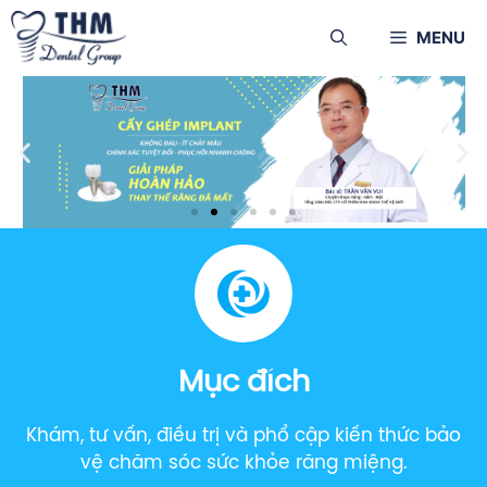
MENU
Mục đích
Khám, tư vấn, điều trị và phổ cập kiến thức bảo
vệ chăm sóc sức khỏe răng miệng.