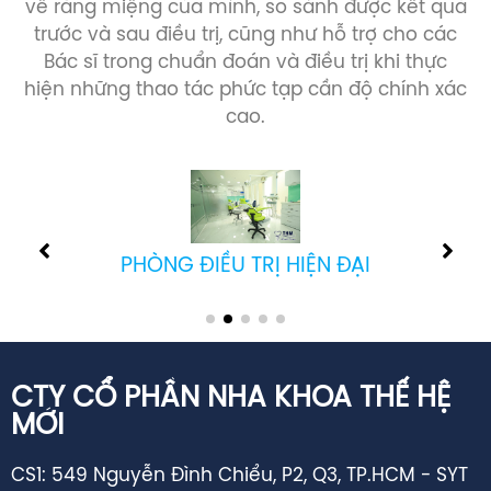
trước và sau điều trị, cũng như hỗ trợ cho các
Bác sĩ trong chuẩn đoán và điều trị khi thực
hiện những thao tác phức tạp cần độ chính xác
cao.
PHÒNG CẤY GHÉP IMPLANT
CTY CỔ PHẦN NHA KHOA THẾ HỆ
MỚI
CS1: 549 Nguyễn Đình Chiểu, P2, Q3, TP.HCM - SYT
cấp GPHĐ: 02344