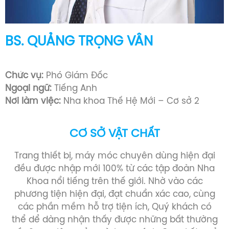
BS. NGUYỄN HUỲNH TRÂN
Bác sĩ Răng Hàm Mặt (1993 -1999)
Chức vụ:
Chủ Tịch Công Đoàn
Ngoại ngữ:
Tiếng Anh
Nơi làm việc:
Nha khoa Thế Hệ Mới – Cơ sở 2
CƠ SỞ VẬT CHẤT
Trang thiết bị, máy móc chuyên dùng hiện đại
đều được nhập mới 100% từ các tập đoàn Nha
Khoa nổi tiếng trên thế giới. Nhờ vào các
phương tiện hiện đại, đạt chuẩn xác cao, cùng
các phần mềm hỗ trợ tiện ích, Quý khách có
thể dể dàng nhận thấy được những bất thường
về răng miệng của mình, so sánh được kết quả