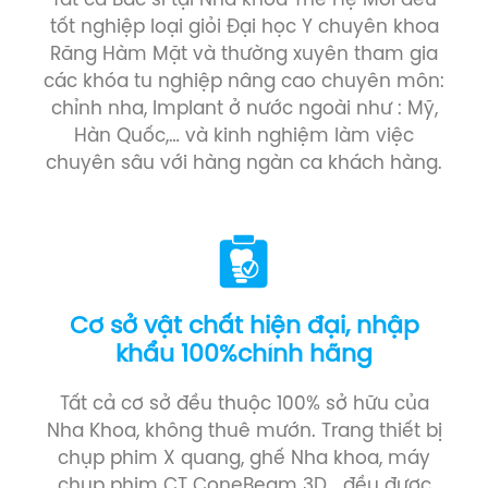
Tất cả Bác sĩ tại Nha khoa Thế Hệ Mới đều
tốt nghiệp loại giỏi Đại học Y chuyên khoa
Răng Hàm Mặt và thường xuyên tham gia
các khóa tu nghiệp nâng cao chuyên môn:
chỉnh nha, Implant ở nước ngoài như : Mỹ,
Hàn Quốc,… và kinh nghiệm làm việc
chuyên sâu với hàng ngàn ca khách hàng.
Cơ sở vật chất hiện đại, nhập
khẩu 100%chính hãng
Tất cả cơ sở đều thuộc 100% sở hữu của
Nha Khoa, không thuê mướn. Trang thiết bị
chụp phim X quang, ghế Nha khoa, máy
chụp phim CT ConeBeam 3D… đều được