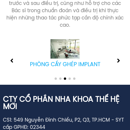
trước và sau điều trị, cũng như hỗ trợ cho các
Bác sĩ trong chuẩn đoán và điều trị khi thực
hiện những thao tác phức tạp cần độ chính xác
cao.
PHÒNG CẤY GHÉP IMPLANT
CTY CỔ PHẦN NHA KHOA THẾ HỆ
MỚI
CS1: 549 Nguyễn Đình Chiểu, P2, Q3, TP.HCM - SYT
cấp GPHĐ: 02344