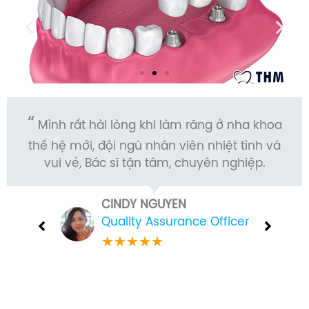
nh rất hài lòng khi làm răng ở nha khoa
Mình
 hệ mới, đội ngũ nhân viên nhiệt tình và
Mới, c
vui vẻ, Bác sĩ tận tâm, chuyên nghiệp.
làm
CINDY NGUYEN
Quality Assurance Officer
★
★
★
★
★