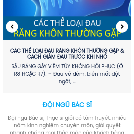
CÁC THỂ LOẠI ĐAU RĂNG KHÔN THƯỜNG GẶP &
CÁCH GIẢM ĐAU TRƯỚC KHI NHỔ
SÂU RĂNG GÂY VIÊM TỦY KHÔNG HỒI PHỤC (Ở
R8 HOẶC R7): + Đau về đêm, biến mất đột
ngột, …
ĐỘI NGŨ BÁC SĨ
Đội ngũ Bác sĩ, Thạc sĩ giỏi có tâm huyết, nhiều
năm kinh nghiệm chuyên môn, giải quyết
nhanh chóng mọi thắc mắc của khách hàng