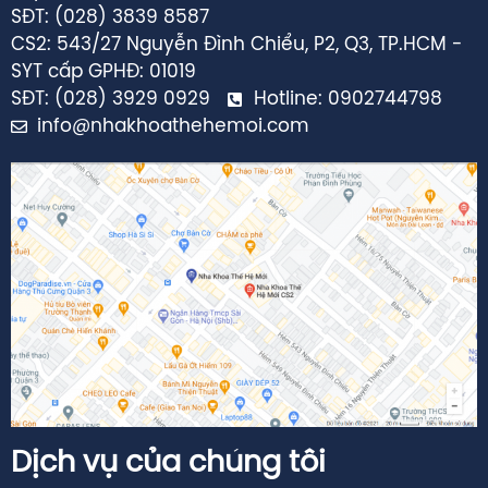
SĐT: (028) 3839 8587
CS2: 543/27 Nguyễn Đình Chiểu, P2, Q3, TP.HCM -
SYT cấp GPHĐ: 01019
SĐT: (028) 3929 0929
Hotline: 0902744798
info@nhakhoathehemoi.com
Dịch vụ của chúng tôi