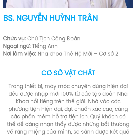
BS. NGUYỄN HUỲNH TRÂN
Bác sĩ Răng Hàm Mặt (1993 -1999)
Chức vụ:
Chủ Tịch Công Đoàn
Ngoại ngữ:
Tiếng Anh
Nơi làm việc:
Nha khoa Thế Hệ Mới – Cơ sở 2
CƠ SỞ VẬT CHẤT
Trang thiết bị, máy móc chuyên dùng hiện đại
đều được nhập mới 100% từ các tập đoàn Nha
Khoa nổi tiếng trên thế giới. Nhờ vào các
phương tiện hiện đại, đạt chuẩn xác cao, cùng
các phần mềm hỗ trợ tiện ích, Quý khách có
thể dể dàng nhận thấy được những bất thường
về răng miệng của mình, so sánh được kết quả