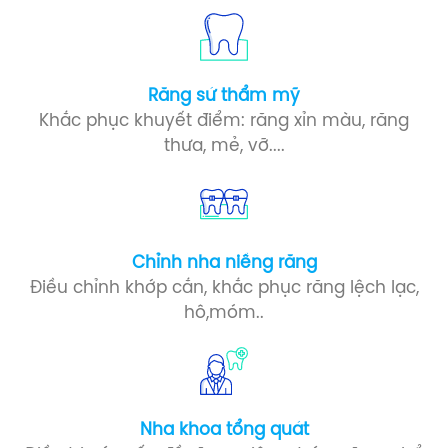
Răng sứ​ thẩm mỹ
Khắc phục khuyết điểm: răng xỉn màu, răng
thưa, mẻ, vỡ....
Chỉnh nha niềng răng
Điều chỉnh khớp cắn, khắc phục răng lệch lạc,
hô,móm..
Nha khoa tổng quát