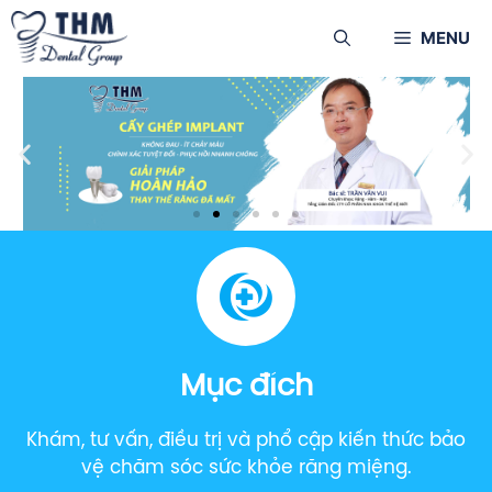
MENU
Mục đích
Khám, tư vấn, điều trị và phổ cập kiến thức bảo
vệ chăm sóc sức khỏe răng miệng.