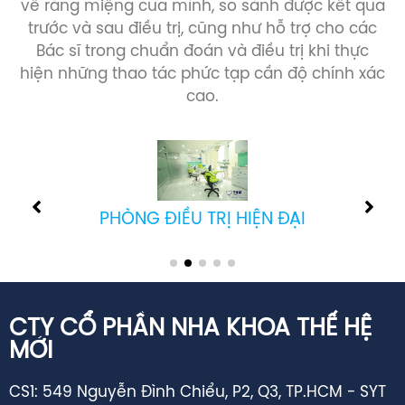
trước và sau điều trị, cũng như hỗ trợ cho các
Bác sĩ trong chuẩn đoán và điều trị khi thực
hiện những thao tác phức tạp cần độ chính xác
cao.
PHÒNG CẤY GHÉP IMPLANT
CTY CỔ PHẦN NHA KHOA THẾ HỆ
MỚI
CS1: 549 Nguyễn Đình Chiểu, P2, Q3, TP.HCM - SYT
cấp GPHĐ: 02344