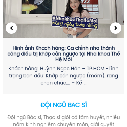
CÁC THỂ LOẠI ĐAU RĂNG KHÔN THƯỜNG GẶP &
CÁCH GIẢM ĐAU TRƯỚC KHI NHỔ
SÂU RĂNG GÂY VIÊM TỦY KHÔNG HỒI PHỤC (Ở
R8 HOẶC R7): + Đau về đêm, biến mất đột
ngột, …
ĐỘI NGŨ BÁC SĨ
Đội ngũ Bác sĩ, Thạc sĩ giỏi có tâm huyết, nhiều
năm kinh nghiệm chuyên môn, giải quyết
nhanh chóng mọi thắc mắc của khách hàng