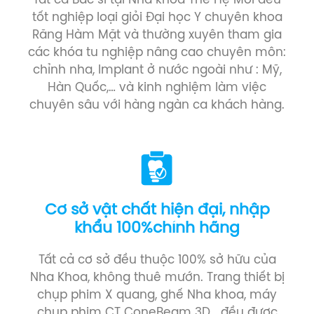
Tất cả Bác sĩ tại Nha khoa Thế Hệ Mới đều
tốt nghiệp loại giỏi Đại học Y chuyên khoa
Răng Hàm Mặt và thường xuyên tham gia
các khóa tu nghiệp nâng cao chuyên môn:
chỉnh nha, Implant ở nước ngoài như : Mỹ,
Hàn Quốc,… và kinh nghiệm làm việc
chuyên sâu với hàng ngàn ca khách hàng.
Cơ sở vật chất hiện đại, nhập
khẩu 100%chính hãng
Tất cả cơ sở đều thuộc 100% sở hữu của
Nha Khoa, không thuê mướn. Trang thiết bị
chụp phim X quang, ghế Nha khoa, máy
chụp phim CT ConeBeam 3D… đều được