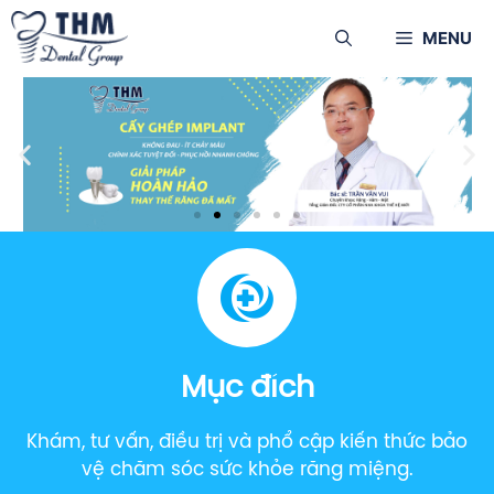
MENU
Mục đích
Khám, tư vấn, điều trị và phổ cập kiến thức bảo
vệ chăm sóc sức khỏe răng miệng.