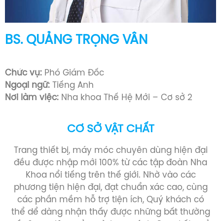
BS. NGUYỄN HUỲNH TRÂN
Bác sĩ Răng Hàm Mặt (1993 -1999)
Chức vụ:
Chủ Tịch Công Đoàn
Ngoại ngữ:
Tiếng Anh
Nơi làm việc:
Nha khoa Thế Hệ Mới – Cơ sở 2
CƠ SỞ VẬT CHẤT
Trang thiết bị, máy móc chuyên dùng hiện đại
đều được nhập mới 100% từ các tập đoàn Nha
Khoa nổi tiếng trên thế giới. Nhờ vào các
phương tiện hiện đại, đạt chuẩn xác cao, cùng
các phần mềm hỗ trợ tiện ích, Quý khách có
thể dể dàng nhận thấy được những bất thường
về răng miệng của mình, so sánh được kết quả