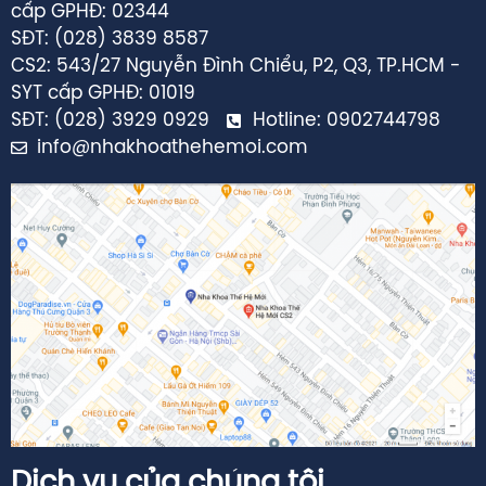
SĐT: (028) 3839 8587
CS2: 543/27 Nguyễn Đình Chiểu, P2, Q3, TP.HCM -
SYT cấp GPHĐ: 01019
SĐT: (028) 3929 0929
Hotline: 0902744798
info@nhakhoathehemoi.com
Dịch vụ của chúng tôi