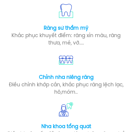
Răng sứ​ thẩm mỹ
Khắc phục khuyết điểm: răng xỉn màu, răng
thưa, mẻ, vỡ....
Chỉnh nha niềng răng
Điều chỉnh khớp cắn, khắc phục răng lệch lạc,
hô,móm..
Nha khoa tổng quát